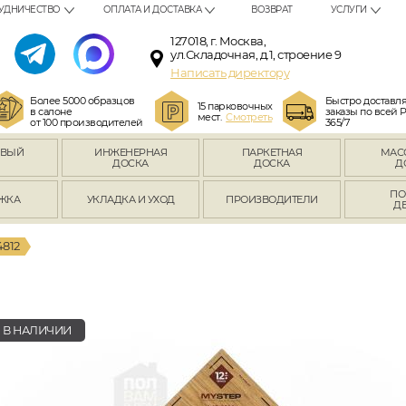
УДНИЧЕСТВО
ОПЛАТА И ДОСТАВКА
ВОЗВРАТ
УСЛУГИ
127018, г. Москва,
ул.Складочная, д.1, строение 9
Написать директору
Более 5000 образцов
Быстро доставл
15 парковочных
в салоне
заказы по всей 
мест.
Смотреть
от 100 производителей
365/7
ОВЫЙ
ИНЖЕНЕРНАЯ
ПАРКЕТНАЯ
МАС
Л
ДОСКА
ДОСКА
Д
ПО
ЖКА
УКЛАДКА И УХОД
ПРОИЗВОДИТЕЛИ
Д
812
В НАЛИЧИИ