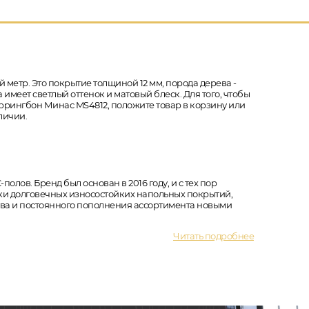
 метр. Это покрытие толщиной 12 мм, порода дерева -
 имеет светлый оттенок и матовый блеск. Для того, чтобы
еррингбон Минас MS4812, положите товар в корзину или
личии.
полов. Бренд был основан в 2016 году, и с тех пор
ки долговечных износостойких напольных покрытий,
тва и постоянного пополнения ассортимента новыми
Читать подробнее