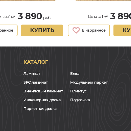
3 890
3 89
на за 1 м²
Цена за 1 м²
руб.
КУПИТЬ
КУ
КАТАЛОГ
Ламинат
Елка
SPC ламинат
Модульный паркет
Виниловый ламинат
Плинтус
Инженерная доска
Подложка
Паркетная доска