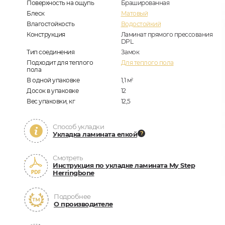
Поверхность на ощупь
Брашированная
Блеск
Матовый
Влагостойкость
Водостойкий
Конструкция
Ламинат прямого прессования
DPL
Тип соединения
Замок
Подходит для теплого
Для теплого пола
пола
В одной упаковке
1,1
м
2
Досок в упаковке
12
Вес упаковки, кг
12,5
Способ укладки
Укладка ламината елкой
Смотреть
Инструкция по укладке ламината My Step
Herringbone
Подробнее
О производителе