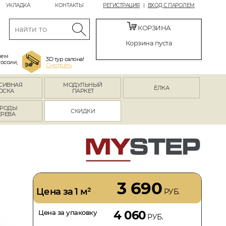
УКЛАДКА
КОНТАКТЫ
РЕГИСТРАЦИЯ
ВХОД С ПАРОЛЕМ
КОРЗИНА
Корзина пуста
яем
3D тур салона!
России,
Смотреть
СИВНАЯ
МОДУЛЬНЫЙ
ЁЛКА
ОСКА
ПАРКЕТ
РОДЫ
СКИДКИ
ЕРЕВА
3 690
Цена за 1 м²
РУБ.
Цена за упаковку
4 060
РУБ.