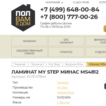
КОМПАНИЯ
О ШОУ-РУМЕ
СОТР
+7 (499) 648-00-84
+7 (800) 777-00-26
График работы салона
Пн-Вс с 09:00 до 21:00
SPC
ВИНИЛ
ЛАМИНАТ
ЛАМИНАТ
ПО
ХУДОЖЕСТВЕННЫЙ
ПЛИНТУС
ПОДЛО
ПАРКЕТ
Главная
Ламинат
My Step
Херрингбон
Минас MS4
ЛАМИНАТ MY STEP МИНАС MS4812
Артикул: 10-011-07844
Тип
Ламинат
Производство
My Step
Коллекция
Херрингбон
Размеры, мм
12х132х694
Фаска
C фаской