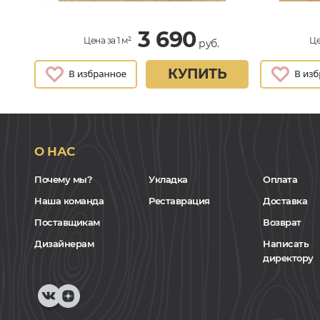
3 690
Цена за 1 м²
Це
руб.
КУПИТЬ
О НАС
Почему мы?
Укладка
Оплата
Наша команда
Реставрация
Доставка
Поставщикам
Возврат
Дизайнерам
Написать
директору