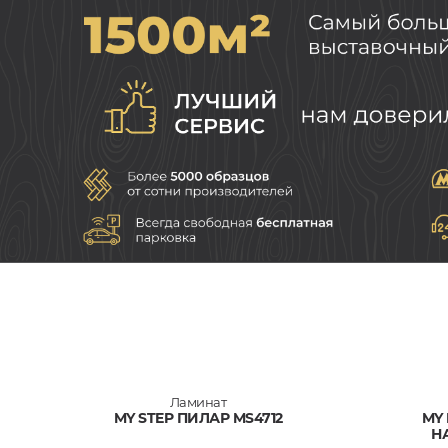
Ламинат
MY STEP ПИЛАР MS4712
MY
Н