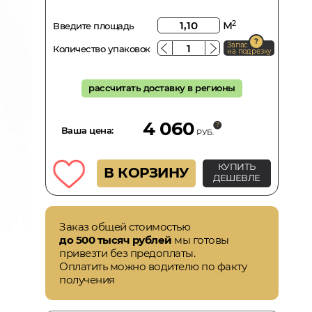
м
2
Введите площадь
Запас
Количество упаковок
на подрезку
рассчитать доставку в регионы
4 060
Ваша цена:
РУБ.
КУПИТЬ
В КОРЗИНУ
ДЕШЕВЛЕ
Заказ общей стоимостью
до 500 тысяч рублей
мы готовы
привезти без предоплаты.
Оплатить можно водителю по факту
получения