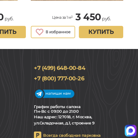
0
3 450
Цена за 1 м²
руб.
руб.
ПИТЬ
КУПИТЬ
+7 (499) 648-00-84
+7 (800) 777-00-26
График работы салона
Пн-Вс с 09:00 до 21:00
Наш адрес:
127018, г. Москва,
ул.Складочная, д.1, строение 9
Всегда свободная парковка