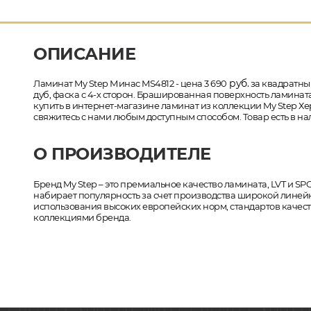
ОПИСАНИЕ
руб.
Ламинат My Step Минас MS4812 - цена 3 690
за квадратный
дуб, фаска с 4-х сторон. Брашированная поверхность ламината
купить в интернет-магазине ламинат из коллекции My Step Х
свяжитесь с нами любым доступным способом. Товар есть в на
О ПРОИЗВОДИТЕЛЕ
Бренд My Step – это премиальное качество ламината, LVT и SPC-
набирает популярность за счет производства широкой линей
использования высоких европейских норм, стандартов качес
коллекциями бренда.