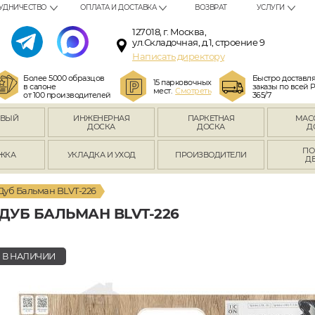
УДНИЧЕСТВО
ОПЛАТА И ДОСТАВКА
ВОЗВРАТ
УСЛУГИ
127018, г. Москва,
ул.Складочная, д.1, строение 9
Написать директору
Более 5000 образцов
Быстро доставл
15 парковочных
в салоне
заказы по всей 
мест.
Смотреть
от 100 производителей
365/7
ОВЫЙ
ИНЖЕНЕРНАЯ
ПАРКЕТНАЯ
МАС
Л
ДОСКА
ДОСКА
Д
ПО
ЖКА
УКЛАДКА И УХОД
ПРОИЗВОДИТЕЛИ
Д
Дуб Бальман BLVT-226
ДУБ БАЛЬМАН BLVT-226
В НАЛИЧИИ