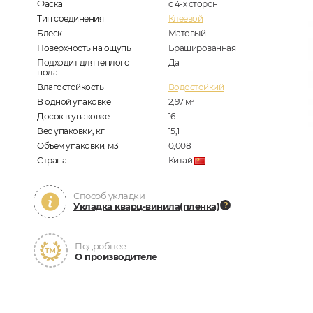
Фаска
с 4-х сторон
Тип соединения
Клеевой
Блеск
Матовый
Поверхность на ощупь
Брашированная
Подходит для теплого
Да
пола
Влагостойкость
Водостойкий
В одной упаковке
2,97
м
2
Досок в упаковке
16
Вес упаковки, кг
15,1
Объём упаковки, м3
0,008
Страна
Китай
Способ укладки
Укладка кварц-винила(пленка)
Подробнее
О производителе