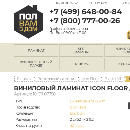
КОМПАНИЯ
О ШОУ-РУМЕ
СОТР
+7 (499) 648-00-84
+7 (800) 777-00-26
График работы салона
Пн-Вс с 09:00 до 21:00
SPC
ВИНИЛ
ЛАМИНАТ
ЛАМИНАТ
ПО
ХУДОЖЕСТВЕННЫЙ
ПЛИНТУС
ПОДЛО
ПАРКЕТ
Главная
Виниловый ламинат
Icon Floor
Black LVT
ВИНИЛОВЫЙ ЛАМИНАТ ICON FLOOR 
Артикул: 10-011-07750
Тип
Виниловый ламинат
Производство
Icon Floor
Коллекция
Black LVT
Размеры, мм
2,5х152,4х1219,2
Класс нагрузки
42 класс