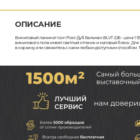
ОПИСАНИЕ
Виниловый ламинат Icon Floor Дуб Бальман BLVT-226 - цена 1 5
винилового пола имеет светлый оттенок и матовый блеск. Для 
в корзину или свяжитесь с нами любым доступным способом. Т