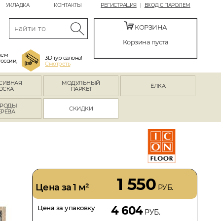
УКЛАДКА
КОНТАКТЫ
РЕГИСТРАЦИЯ
ВХОД С ПАРОЛЕМ
КОРЗИНА
Корзина пуста
яем
3D тур салона!
России,
Смотреть
СИВНАЯ
МОДУЛЬНЫЙ
ЁЛКА
ОСКА
ПАРКЕТ
РОДЫ
СКИДКИ
ЕРЕВА
1 550
Цена за 1 м²
РУБ.
Цена за упаковку
4 604
РУБ.