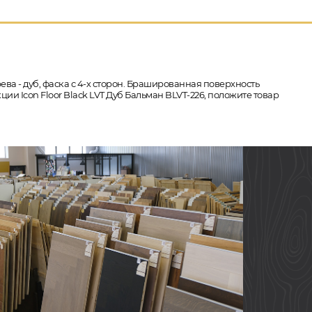
ева - дуб, фаска с 4-х сторон. Брашированная поверхность
ии Icon Floor Black LVT Дуб Бальман BLVT-226, положите товар