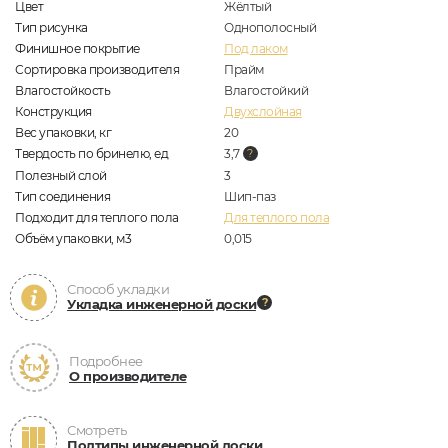
Цвет
Жёлтый
Тип рисунка
Однополосный
Финишное покрытие
Под лаком
Сортировка производителя
Прайм
Влагостойкость
Влагостойкий
Конструкция
Двухслойная
Вес упаковки, кг
20
Твердость по бринелю, ед
3,7
Полезный слой
3
Тип соединения
Шип-паз
Подходит для теплого пола
Для теплого пола
Объём упаковки, м3
0,015
Способ укладки
Укладка инженерной доски
Подробнее
О производителе
Смотреть
Подтипы инженерной доски