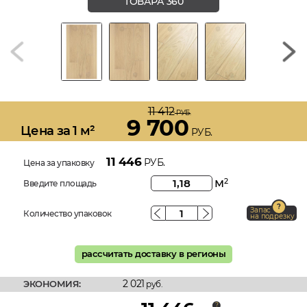
ТОВАРА 360
11 412
РУБ.
9 700
Цена за 1 м²
РУБ.
11 446
РУБ.
Цена за упаковку
м
2
Введите площадь
Запас
Количество упаковок
на подрезку
рассчитать доставку в регионы
2 021
ЭКОНОМИЯ:
руб.