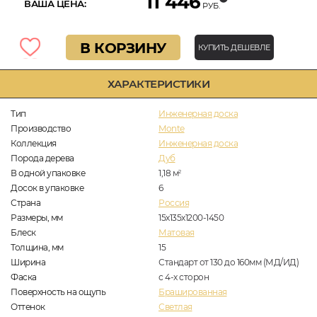
11 446
ВАША ЦЕНА:
РУБ.
В КОРЗИНУ
КУПИТЬ ДЕШЕВЛЕ
ХАРАКТЕРИСТИКИ
Тип
Инженерная доска
Производство
Monte
Коллекция
Инженерная доска
Порода дерева
Дуб
В одной упаковке
1,18
м
2
Досок в упаковке
6
Страна
Россия
Размеры, мм
15х135х1200-1450
Блеск
Матовая
Толщина, мм
15
Ширина
Стандарт от 130 до 160мм (МД/ИД)
Фаска
с 4-х сторон
Поверхность на ощупь
Брашированная
Оттенок
Светлая