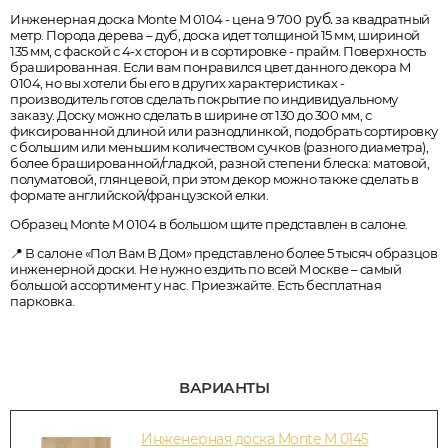
руб.
Инженерная доска Monte M 0104 - цена 9 700
за квадратный
метр. Порода дерева – дуб, доска идет толщиной 15 мм, шириной
135 мм, с фаской с 4-х сторон и в сортировке - прайм. Поверхность
брашированная. Если вам понравился цвет данного декора M
0104, но вы хотели бы его в других характеристиках -
производитель готов сделать покрытие по индивидуальному
заказу. Доску можно сделать в ширине от 130 до 300 мм, с
фиксированной длиной или разнодлинкой, подобрать сортировку
с большим или меньшим количеством сучков (разного диаметра),
более брашированной/гладкой, разной степени блеска: матовой,
полуматовой, глянцевой, при этом декор можно также сделать в
формате английской/французской елки.
Образец Monte M 0104 в большом щите представлен в салоне.
📍 В салоне «Пол Вам В Дом» представлено более 5 тысяч образцов
инженерной доски. Не нужно ездить по всей Москве – самый
большой ассортимент у нас. Приезжайте. Есть бесплатная
парковка.
ВАРИАНТЫ
Инженерная доска Monte M 0145