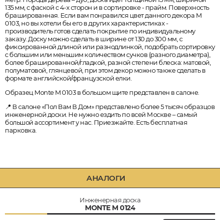
135 мм, с фаской с 4-х сторон и в сортировке - прайм. Поверхность
брашированная. Если вам понравился цвет данного декора M
0103, но вы хотели бы его в других характеристиках -
производитель готов сделать покрытие по индивидуальному
заказу. Доску можно сделать в ширине от 130 до 300 мм, с
фиксированной длиной или разнодлинкой, подобрать сортировку
с большим или меньшим количеством сучков (разного диаметра),
более брашированной/гладкой, разной степени блеска: матовой,
полуматовой, глянцевой, при этом декор можно также сделать в
формате английской/французской елки.
Образец Monte M 0103 в большом щите представлен в салоне.
📍 В салоне «Пол Вам В Дом» представлено более 5 тысяч образцов
инженерной доски. Не нужно ездить по всей Москве – самый
большой ассортимент у нас. Приезжайте. Есть бесплатная
парковка.
АНАЛОГИ
Инженерная доска
MONTE M 0124