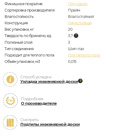
Финишное покрытие
Под лаком
Сортировка производителя
Прайм
Влагостойкость
Влагостойкий
Конструкция
Двухслойная
Вес упаковки, кг
20
Твердость по бринелю, ед
3,7
Полезный слой
3
Тип соединения
Шип-паз
Подходит для теплого пола
Для теплого пола
Объём упаковки, м3
0,015
Способ укладки
Укладка инженерной доски
Подробнее
О производителе
Смотреть
Подтипы инженерной доски