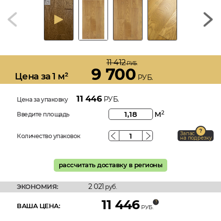
11 412
РУБ.
9 700
Цена за 1 м²
РУБ.
11 446
РУБ.
Цена за упаковку
м
2
Введите площадь
Запас
Количество упаковок
на подрезку
рассчитать доставку в регионы
2 021
ЭКОНОМИЯ:
руб.
11 446
ВАША ЦЕНА:
РУБ.