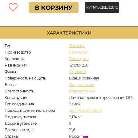
В КОРЗИНУ
КУПИТЬ ДЕШЕВЛЕ
ХАРАКТЕРИСТИКИ
Тип
Ламинат
Производство
Floorwood
Коллекция
Paradigma
Размеры, мм
12х198х1220
Фаска
C фаской
Поверхность на ощупь
Брашированная
Блеск
Полуматовый
Влагостойкость
Влагостойкий
Конструкция
Ламинат прямого прессования DPL
Тип соединения
Замок
Подходит для теплого пола
Для теплого пола
В одной упаковке
2,174
м
2
Досок в упаковке
9
Вес упаковки, кг
21,6
Страна
Россия