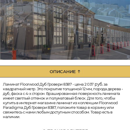
ОПИСАНИЕ
руб.
Ламинат Floorwood Дуб Гровери 8387 - цена 2 037
за
квадратный метр. Это покрытие толщиной 12 мм, порода дерева -
дуб, фаска с 4-х сторон. Брашированная поверхность ламината
имеет светлый оттенок и полуматовый блеск. Для того, чтобы
купить в интернет-магазине ламинат из коллекции Floorwood
Paradigma Дуб Гровери 8387, положите товар в корзину или
свяжитесь с нами любым доступным способом. Товар есть в
наличии.