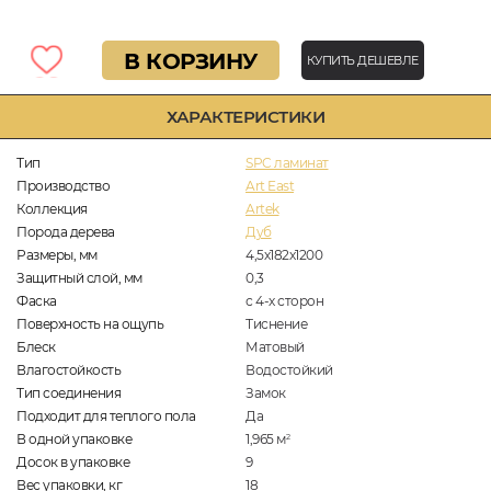
В КОРЗИНУ
КУПИТЬ ДЕШЕВЛЕ
ХАРАКТЕРИСТИКИ
Тип
SPC ламинат
Производство
Art East
Коллекция
Artek
Порода дерева
Дуб
Размеры, мм
4,5х182х1200
Защитный слой, мм
0,3
Фаска
с 4-х сторон
Поверхность на ощупь
Тиснение
Блеск
Матовый
Влагостойкость
Водостойкий
Тип соединения
Замок
Подходит для теплого пола
Да
В одной упаковке
1,965
м
2
Досок в упаковке
9
Вес упаковки, кг
18