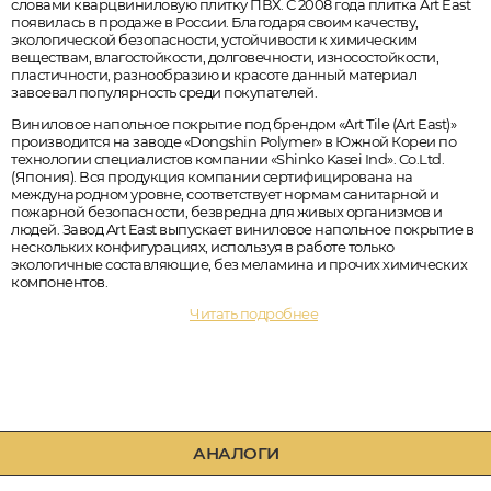
словами кварцвиниловую плитку ПВХ. С 2008 года плитка Art East
появилась в продаже в России. Благодаря своим качеству,
экологической безопасности, устойчивости к химическим
веществам, влагостойкости, долговечности, износостойкости,
пластичности, разнообразию и красоте данный материал
завоевал популярность среди покупателей.
Виниловое напольное покрытие под брендом «Art Tile (Art East)»
производится на заводе «Dongshin Polymer» в Южной Кореи по
технологии специалистов компании «Shinko Kasei Ind». Co.Ltd.
(Япония). Вся продукция компании сертифицирована на
международном уровне, соответствует нормам санитарной и
пожарной безопасности, безвредна для живых организмов и
людей. Завод Art East выпускает виниловое напольное покрытие в
нескольких конфигурациях, используя в работе только
экологичные составляющие, без меламина и прочих химических
компонентов.
Читать подробнее
АНАЛОГИ