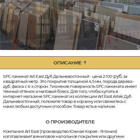
ОПИСАНИЕ
руб.
SPC ламинат Art East Дуб Дальневосточный - цена 2 100
за
квадратный метр. Это покрытие толщиной 4,5 мм, порода дерева -
дуб, фаска с 4-х сторон. Тиснение поверхность SPC ламината имеет
тёмный оттенок и матовый блеск. Для того, чтобы купить в
интернет-магазине SPC ламинат из коллекции Art East Artek Дуб
Дальневосточный, положите товар в корзину или свяжитесь с
нами любым доступным способом. Товар есть в наличии.
О ПРОИЗВОДИТЕЛЕ
Компания Art East (производство Южная Корея - Япония)
изготавливает виниловое напольное покрытие или другими