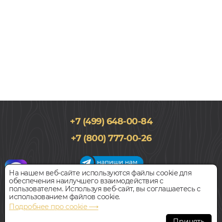
+7 (499) 648-00-84
194x1292, 8мм
+7 (800) 777-00-26
33 класс, Дуб, Однополосный, Влагостойкий
-
17
1 775
%
РУБ.
1 490
руб.
Цена за 1 м²
На нашем веб-сайте используются файлы cookie для
обеспечения наилучшего взаимодействия с
График работы салона
пользователем. Используя веб-сайт, вы соглашаетесь с
БЫСТРЫЙ ЗАКАЗ
КУПИТЬ
Пн-Вс с 09:00 до 21:00
использованием файлов cookie.
Наш адрес:
127018, г. Москва,
Подробнее про cookie ⟶
ул.Складочная, д.1, строение 9
Ламинат
Принять