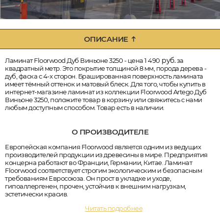
ОПИСАНИЕ
руб.
Ламинат Floorwood Дуб Виньоне 3250 - цена 1 490
за
квадратный метр. Это покрытие толщиной 8 мм, порода дерева -
дуб, фаска с 4-х сторон. Брашированная поверхность ламината
имеет тёмный оттенок и матовый блеск. Для того, чтобы купить в
интернет-магазине ламинат из коллекции Floorwood Artego Дуб
Виньоне 3250, положите товар в корзину или свяжитесь с нами
любым доступным способом. Товар есть в наличии.
О ПРОИЗВОДИТЕЛЕ
Европейская компания Floorwood является одним из ведущих
производителей продукции из древесины в мире. Предприятия
концерна работают во Франции, Германии, Китае. Ламинат
Floorwood соответствует строгим экологическим и безопасным
требованиям Евросоюза. Он прост в укладке и уходе,
гипоаллергенен, прочен, устойчив к внешним нагрузкам,
эстетически красив.
Читать подробнее