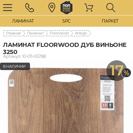
ЛАМИНАТ
SPC
ПАРКЕТ
Главная
Ламинат
Floorwood
Artego
ЛАМИНАТ FLOORWOOD ДУБ ВИНЬОНЕ
3250
Артикул: 10-011-05788
17
В НАЛИЧИИ
%