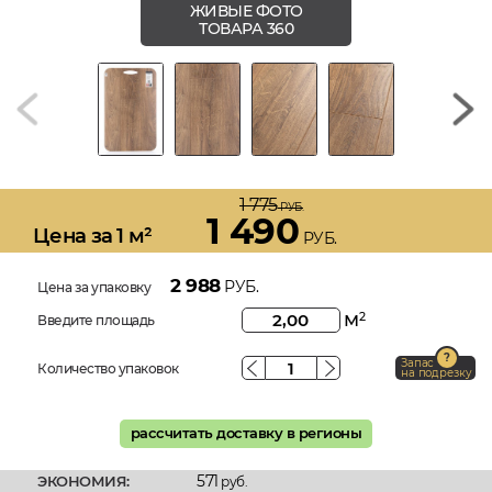
ЖИВЫЕ ФОТО
ТОВАРА 360
1 775
РУБ.
1 490
Цена за 1 м²
РУБ.
2 988
РУБ.
Цена за упаковку
м
2
Введите площадь
Запас
Количество упаковок
на подрезку
рассчитать доставку в регионы
571
ЭКОНОМИЯ:
руб.