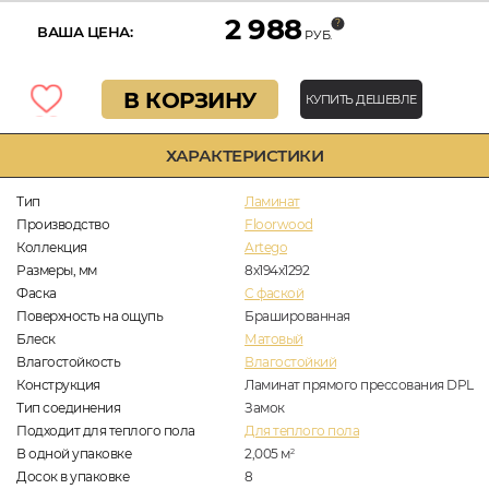
2 988
ВАША ЦЕНА:
РУБ.
В КОРЗИНУ
КУПИТЬ ДЕШЕВЛЕ
ХАРАКТЕРИСТИКИ
Тип
Ламинат
Производство
Floorwood
Коллекция
Artego
Размеры, мм
8х194х1292
Фаска
C фаской
Поверхность на ощупь
Брашированная
Блеск
Матовый
Влагостойкость
Влагостойкий
Конструкция
Ламинат прямого прессования DPL
Тип соединения
Замок
Подходит для теплого пола
Для теплого пола
В одной упаковке
2,005
м
2
Досок в упаковке
8