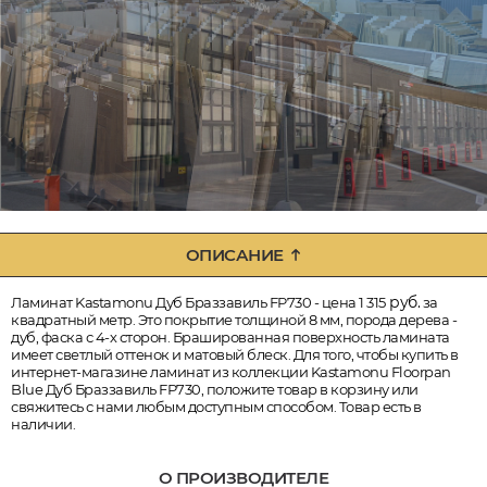
ОПИСАНИЕ
руб.
Ламинат Kastamonu Дуб Браззавиль FP730 - цена 1 315
за
квадратный метр. Это покрытие толщиной 8 мм, порода дерева -
дуб, фаска с 4-х сторон. Брашированная поверхность ламината
имеет светлый оттенок и матовый блеск. Для того, чтобы купить в
интернет-магазине ламинат из коллекции Kastamonu Floorpan
Blue Дуб Браззавиль FP730, положите товар в корзину или
свяжитесь с нами любым доступным способом. Товар есть в
наличии.
О ПРОИЗВОДИТЕЛЕ