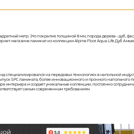
адратный метр. Это покрытие толщиной 8 мм, порода дерева - дуб, фа
тернет-магазине ламинат из коллекции Alpine Floor Aqua Life Дуб Амье
бренд специализировался на передовых технологиях в напольной индус
уск SPC ламината, более инновационного и прочного напольного покр
мире интерьера и создаёт уникальные коллекции, постоянно сотрудн
соответствует самым современным требованиям.