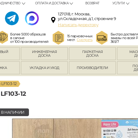
УДНИЧЕСТВО
ОПЛАТА И ДОСТАВКА
ВОЗВРАТ
УСЛУГИ
127018, г. Москва,
ул.Складочная, д.1, строение 9
Написать директору
Более 5000 образцов
Быстро доставл
15 парковочных
в салоне
заказы по всей 
мест.
Смотреть
от 100 производителей
365/7
ОВЫЙ
ИНЖЕНЕРНАЯ
ПАРКЕТНАЯ
МАС
Л
ДОСКА
ДОСКА
Д
ПО
ЖКА
УКЛАДКА И УХОД
ПРОИЗВОДИТЕЛИ
Д
LF103-12
F103-12
В НАЛИЧИИ