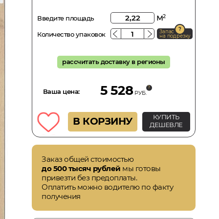
м
2
Введите площадь
Запас
Количество упаковок
на подрезку
рассчитать доставку в регионы
5 528
Ваша цена:
РУБ.
КУПИТЬ
В КОРЗИНУ
ДЕШЕВЛЕ
Заказ общей стоимостью
до 500 тысяч рублей
мы готовы
привезти без предоплаты.
Оплатить можно водителю по факту
получения