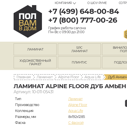
КОМПАНИЯ
О ШОУ-РУМЕ
СОТР
+7 (499) 648-00-84
+7 (800) 777-00-26
График работы салона
Пн-Вс с 09:00 до 21:00
SPC
ВИНИЛ
ЛАМИНАТ
ЛАМИНАТ
ПО
ХУДОЖЕСТВЕННЫЙ
ПЛИНТУС
ПОДЛО
ПАРКЕТ
Главная
Ламинат
Alpine Floor
Aqua Life
Дуб Амьен 
ЛАМИНАТ ALPINE FLOOR ДУБ АМЬЕН L
Артикул: 10-011-05431
Тип
Ламинат
Производство
Alpine Floor
Коллекция
Aqua Life
Размеры, мм
8х192х1285
Фаска
C фаской