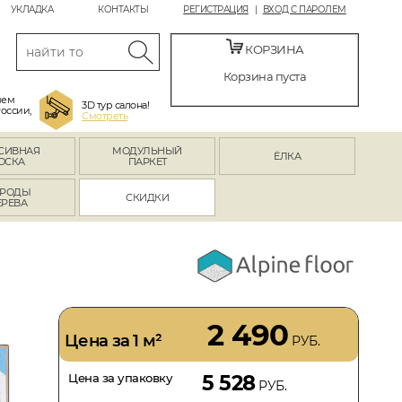
УКЛАДКА
КОНТАКТЫ
РЕГИСТРАЦИЯ
ВХОД С ПАРОЛЕМ
КОРЗИНА
Корзина пуста
яем
3D тур салона!
России,
Смотреть
СИВНАЯ
МОДУЛЬНЫЙ
ЁЛКА
ОСКА
ПАРКЕТ
РОДЫ
СКИДКИ
ЕРЕВА
2 490
Цена за 1 м²
РУБ.
Цена за упаковку
5 528
РУБ.