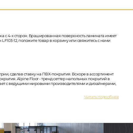
ска с 4-х сторон. Брашированная поверхность ламината имеет
н LF103-12, положите товар в корзину или свяжитесь с нами
трии, сделав ставку на ПВХ-покрытия. Вскоре в ассортимент
ытия. Alpine Floor - тренд сеттер напольных покрытий в
ичает с ведущими мировыми производителями и дизайнерами,
Читать подробнее