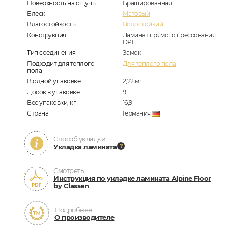
Поверхность на ощупь
Брашированная
Блеск
Матовый
Влагостойкость
Водостойкий
Конструкция
Ламинат прямого прессования
DPL
Тип соединения
Замок
Подходит для теплого
Для теплого пола
пола
В одной упаковке
2,22
м
2
Досок в упаковке
9
Вес упаковки, кг
16,9
Страна
Германия
Способ укладки
Укладка ламината
Смотреть
Инструкция по укладке ламината Alpine Floor
by Classen
Подробнее
О производителе