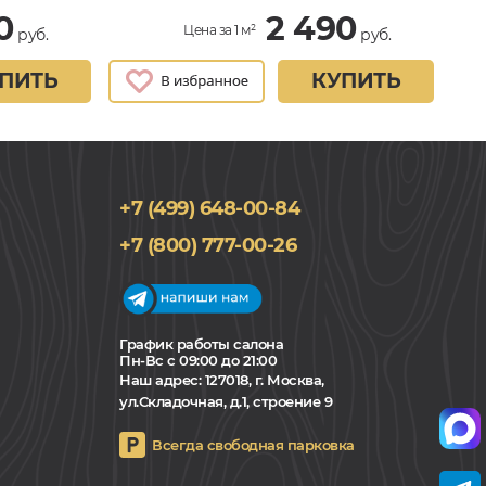
0
2 490
Цена за 1 м²
руб.
руб.
ПИТЬ
КУПИТЬ
+7 (499) 648-00-84
+7 (800) 777-00-26
График работы салона
Пн-Вс с 09:00 до 21:00
Наш адрес:
127018, г. Москва,
ул.Складочная, д.1, строение 9
Всегда свободная парковка