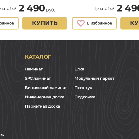
2 490
2 49
на за 1 м²
Цена за 1 м²
руб.
КУПИТЬ
КУ
КАТАЛОГ
Ламинат
Елка
SPC ламинат
Модульный паркет
Виниловый ламинат
Плинтус
Инженерная доска
Подложка
Паркетная доска
ы.