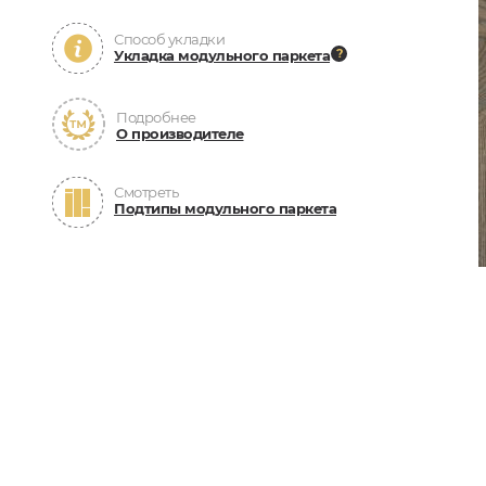
Способ укладки
Укладка модульного паркета
Подробнее
О производителе
Смотреть
Подтипы модульного паркета