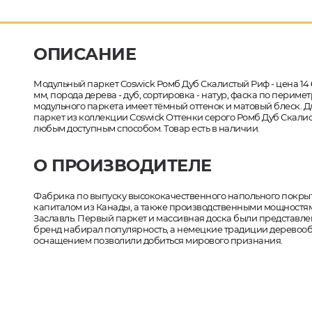
ОПИСАНИЕ
Модульный паркет Coswick Ромб Дуб Скалистый Риф - цена 14
мм, порода дерева - дуб, сортировка - натур, фаска по пери
модульного паркета имеет тёмный оттенок и матовый блеск. Д
паркет из коллекции Coswick Оттенки серого Ромб Дуб Скалис
любым доступным способом. Товар есть в наличии.
О ПРОИЗВОДИТЕЛЕ
Фабрика по выпуску высококачественного напольного покрыт
капиталом из Канады, а также производственными мощностями
Заславль. Первый паркет и массивная доска были представлены
бренд набирал популярность, а немецкие традиции деревооб
оснащением позволили добиться мирового признания.