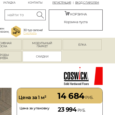
УКЛАДКА
КОНТАКТЫ
РЕГИСТРАЦИЯ
ВХОД С ПАРОЛЕМ
КОРЗИНА
Корзина пуста
яем
3D тур салона!
России,
Смотреть
СИВНАЯ
МОДУЛЬНЫЙ
ЁЛКА
ОСКА
ПАРКЕТ
РОДЫ
СКИДКИ
ЕРЕВА
14 684
Цена за 1 м²
РУБ.
Цена за упаковку
23 994
РУБ.