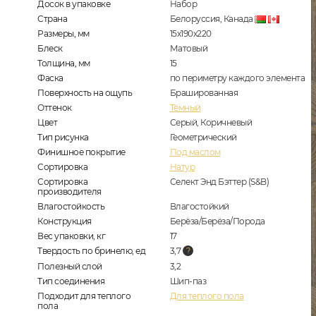
Досок в упаковке
Набор
Страна
Белоруссия, Канада
Размеры, мм
15x190x220
Блеск
Матовый
Толщина, мм
15
Фаска
по периметру каждого элемента
Поверхность на ощупь
Брашированная
Оттенок
Тёмный
Цвет
Серый, Коричневый
Тип рисунка
Геометрический
Финишное покрытие
Под маслом
Сортировка
Натур
Сортировка
Селект Энд Бэттер (S&B)
производителя
Влагостойкость
Влагостойкий
Конструкция
Берёза/Берёза/Порода
Вес упаковки, кг
17
Твердость по бринелю, ед
3,7
Полезный слой
3,2
Тип соединения
Шип-паз
Подходит для теплого
Для теплого пола
пола