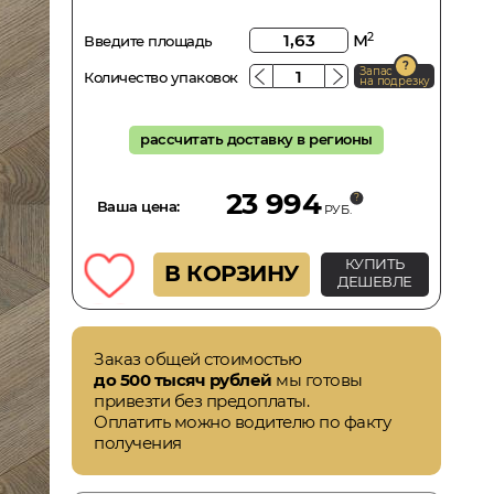
м
2
Введите площадь
Запас
Количество упаковок
на подрезку
рассчитать доставку в регионы
23 994
Ваша цена:
РУБ.
КУПИТЬ
В КОРЗИНУ
ДЕШЕВЛЕ
Заказ общей стоимостью
до 500 тысяч рублей
мы готовы
привезти без предоплаты.
Оплатить можно водителю по факту
получения