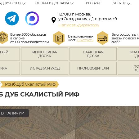
УДНИЧЕСТВО
ОПЛАТА И ДОСТАВКА
ВОЗВРАТ
УСЛУГИ
127018, г. Москва,
ул.Складочная, д.1, строение 9
Написать директору
Более 5000 образцов
Быстро доставл
15 парковочных
в салоне
заказы по всей 
мест.
Смотреть
от 100 производителей
365/7
ОВЫЙ
ИНЖЕНЕРНАЯ
ПАРКЕТНАЯ
МАС
Л
ДОСКА
ДОСКА
Д
ПО
ЖКА
УКЛАДКА И УХОД
ПРОИЗВОДИТЕЛИ
Д
Ромб Дуб Скалистый Риф
Б ДУБ СКАЛИСТЫЙ РИФ
В НАЛИЧИИ