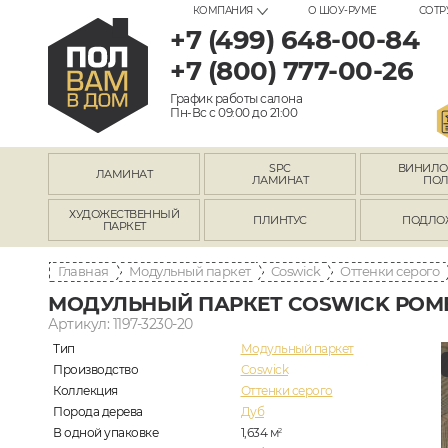
КОМПАНИЯ
О ШОУ-РУМЕ
СОТР
+7 (499) 648-00-84
+7 (800) 777-00-26
График работы салона
Пн-Вс с 09:00 до 21:00
SPC
ВИНИЛ
ЛАМИНАТ
ЛАМИНАТ
ПО
ХУДОЖЕСТВЕННЫЙ
ПЛИНТУС
ПОДЛО
ПАРКЕТ
Главная
Модульный паркет
Coswick
Оттенки серого
МОДУЛЬНЫЙ ПАРКЕТ COSWICK РОМ
Артикул: 1197-3230-20
Тип
Модульный паркет
Производство
Coswick
Коллекция
Оттенки серого
Порода дерева
Дуб
В одной упаковке
1,634
м
2