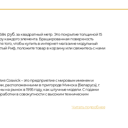
руб.
 684
за квадратный метр. Это покрытие толщиной 15
метру каждого элемента. Брашированная поверхность
ля того, чтобы купить в интернет-магазине модульный
тый Риф, положите товар в корзину или свяжитесь с нами
ия Coswick – это предприятие с мировым именем и
, расположенными в пригороде Минска (Беларусь), г.
 на рынок в 1995 году, как штучные модели. С годами
работки в совокупности с высоким техническим
Читать подробнее