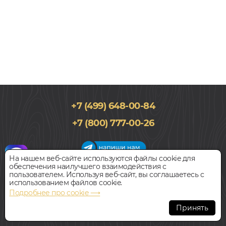
+7 (499) 648-00-84
196x1220, 9мм
+7 (800) 777-00-26
Однополосный, Водостойкий
5 660
руб.
Цена за 1 м²
На нашем веб-сайте используются файлы cookie для
обеспечения наилучшего взаимодействия с
График работы салона
пользователем. Используя веб-сайт, вы соглашаетесь с
БЫСТРЫЙ ЗАКАЗ
КУПИТЬ
Пн-Вс с 09:00 до 21:00
использованием файлов cookie.
Наш адрес:
127018, г. Москва,
Подробнее про cookie ⟶
ул.Складочная, д.1, строение 9
SPC ламинат
Принять
ART EAST КАНАДСКИЙ КЛЕН АЯКС
Всегда свободная парковка