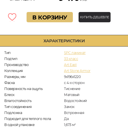
В КОРЗИНУ
КУПИТЬ ДЕШЕВЛЕ
ХАРАКТЕРИСТИКИ
Тип
SPC ламинат
Подтип
33 класс
Производство
Art East
Коллекция
Art Stone Armor
Размеры, мм
9х196х1220
Фаска
с 4-х сторон
Поверхность на ощупь
Тиснение
Блеск
Матовый
Влагостойкость
Водостойкий
Тип соединения
Замок
Подложка
Встроенная
Подходит для теплого пола
Да
В одной упаковке
1,673
м
2