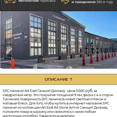
ОПИСАНИЕ
руб.
SPC ламинат Art East Самшит Диомид - цена 5 660
за
квадратный метр. Это покрытие толщиной 9 мм, фаска с 4-х сторон.
Тиснение поверхность SPC ламината имеет светлый оттенок и
матовый блеск. Для того, чтобы купить в интернет-магазине SPC
ламинат из коллекции Art East Art Stone Armor Самшит Диомид,
положите товар в корзину или свяжитесь с нами любым
доступным способом. Товар есть в наличии.