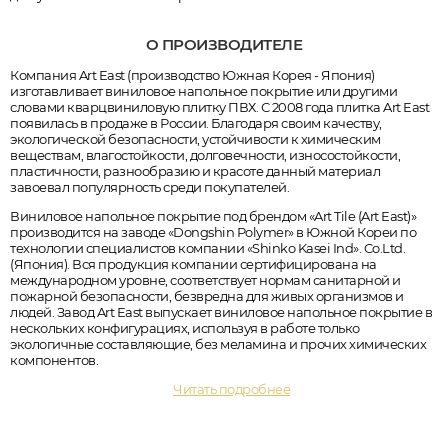
О ПРОИЗВОДИТЕЛЕ
Компания Art East (производство Южная Корея - Япония)
изготавливает виниловое напольное покрытие или другими
словами кварцвиниловую плитку ПВХ. С 2008 года плитка Art East
появилась в продаже в России. Благодаря своим качеству,
экологической безопасности, устойчивости к химическим
веществам, влагостойкости, долговечности, износостойкости,
пластичности, разнообразию и красоте данный материал
завоевал популярность среди покупателей.
Виниловое напольное покрытие под брендом «Art Tile (Art East)»
производится на заводе «Dongshin Polymer» в Южной Кореи по
технологии специалистов компании «Shinko Kasei Ind». Co.Ltd.
(Япония). Вся продукция компании сертифицирована на
международном уровне, соответствует нормам санитарной и
пожарной безопасности, безвредна для живых организмов и
людей. Завод Art East выпускает виниловое напольное покрытие в
нескольких конфигурациях, используя в работе только
экологичные составляющие, без меламина и прочих химических
компонентов.
Читать подробнее