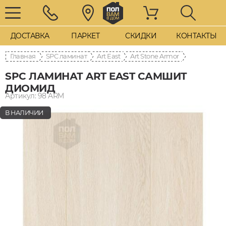
ДОСТАВКА
ПАРКЕТ
СКИДКИ
КОНТАКТЫ
Главная
SPC ламинат
Art East
Art Stone Armor
SPC ЛАМИНАТ ART EAST САМШИТ
ДИОМИД
Артикул: 98 ARM
В НАЛИЧИИ