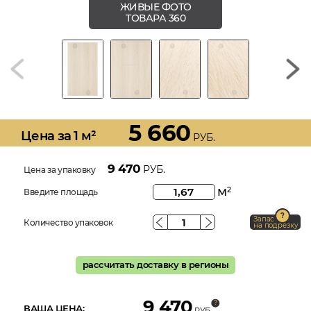
ЖИВЫЕ ФОТО
ТОВАРА 360
5 660
Цена за 1 м²
РУБ.
9 470
РУБ.
Цена за упаковку
м
2
Введите площадь
Запас
Количество упаковок
на подрезку
рассчитать доставку в регионы
9 470
ВАША ЦЕНА:
РУБ.