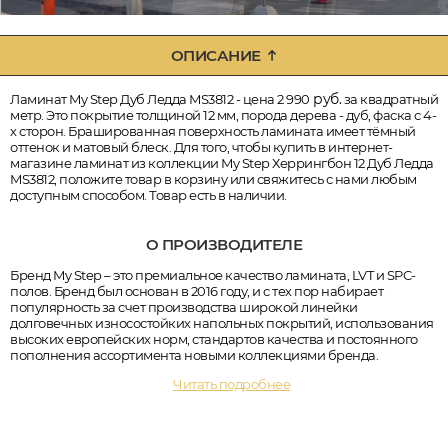
ОПИСАНИЕ
руб.
Ламинат My Step Дуб Ледда MS3812 - цена 2 990
за квадратный
метр. Это покрытие толщиной 12 мм, порода дерева - дуб, фаска с 4-
х сторон. Брашированная поверхность ламината имеет тёмный
оттенок и матовый блеск. Для того, чтобы купить в интернет-
магазине ламинат из коллекции My Step Херрингбон 12 Дуб Ледда
MS3812, положите товар в корзину или свяжитесь с нами любым
доступным способом. Товар есть в наличии.
О ПРОИЗВОДИТЕЛЕ
Бренд My Step – это премиальное качество ламината, LVT и SPC-
полов. Бренд был основан в 2016 году, и с тех пор набирает
популярность за счет производства широкой линейки
долговечных износостойких напольных покрытий, использования
высоких европейских норм, стандартов качества и постоянного
пополнения ассортимента новыми коллекциями бренда.
Читать подробнее