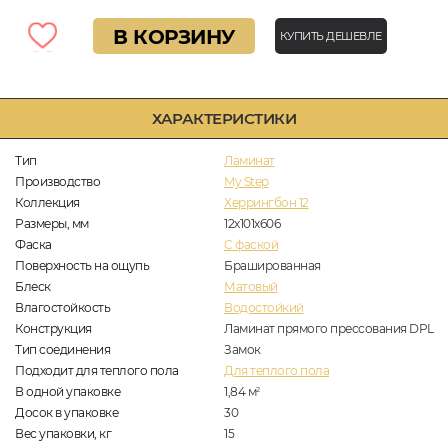
В КОРЗИНУ
КУПИТЬ ДЕШЕВЛЕ
ХАРАКТЕРИСТИКИ
Тип
Ламинат
Производство
My Step
Коллекция
Херрингбон 12
Размеры, мм
12х101х606
Фаска
C фаской
Поверхность на ощупь
Брашированная
Блеск
Матовый
Влагостойкость
Водостойкий
Конструкция
Ламинат прямого прессования DPL
Тип соединения
Замок
Подходит для теплого пола
Для теплого пола
В одной упаковке
1,84
м
2
Досок в упаковке
30
Вес упаковки, кг
15