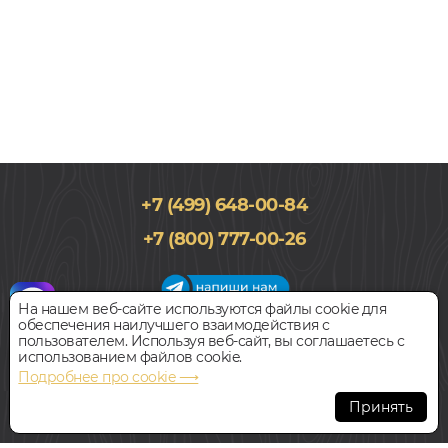
+7 (499) 648-00-84
157x1380, 8мм
+7 (800) 777-00-26
32 класс, Дуб, Однополосный, Водостойкий
2 990
руб.
Цена за 1 м²
На нашем веб-сайте используются файлы cookie для
обеспечения наилучшего взаимодействия с
График работы салона
пользователем. Используя веб-сайт, вы соглашаетесь с
БЫСТРЫЙ ЗАКАЗ
КУПИТЬ
Пн-Вс с 09:00 до 21:00
использованием файлов cookie.
Наш адрес:
127018, г. Москва,
Подробнее про cookie ⟶
ул.Складочная, д.1, строение 9
Ламинат
Принять
KRONOPOL ДУБ КОРА D3340
Всегда свободная парковка