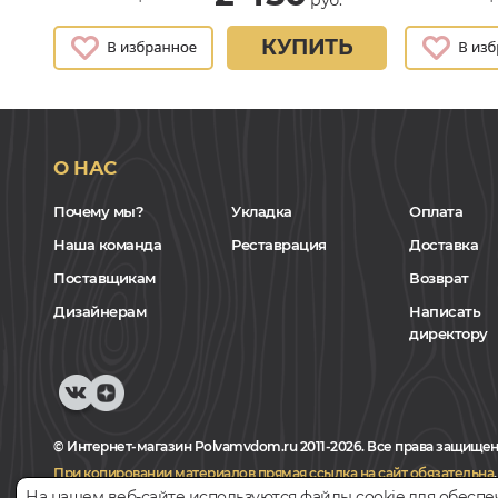
КУПИТЬ
О НАС
Почему мы?
Укладка
Оплата
Наша команда
Реставрация
Доставка
Поставщикам
Возврат
Дизайнерам
Написать
директору
© Интернет-магазин Polvamvdom.ru 2011-2026. Все права защищен
При копировании материалов прямая ссылка на сайт обязательна
.
На нашем веб-сайте используются файлы cookie для обеспе