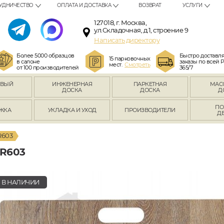
УДНИЧЕСТВО
ОПЛАТА И ДОСТАВКА
ВОЗВРАТ
УСЛУГИ
127018, г. Москва,
ул.Складочная, д.1, строение 9
Написать директору
Более 5000 образцов
Быстро доставл
15 парковочных
в салоне
заказы по всей 
мест.
Смотреть
от 100 производителей
365/7
ОВЫЙ
ИНЖЕНЕРНАЯ
ПАРКЕТНАЯ
МАС
Л
ДОСКА
ДОСКА
Д
ПО
ЖКА
УКЛАДКА И УХОД
ПРОИЗВОДИТЕЛИ
Д
R603
R603
В НАЛИЧИИ