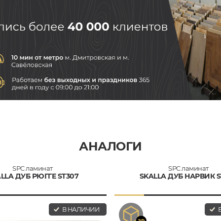
АНАЛОГИ
SPC ламинат
SPC ламинат
LLA ДУБ РЮГГЕ ST307
SKALLA ДУБ НАРВИК S
В НАЛИЧИИ
В