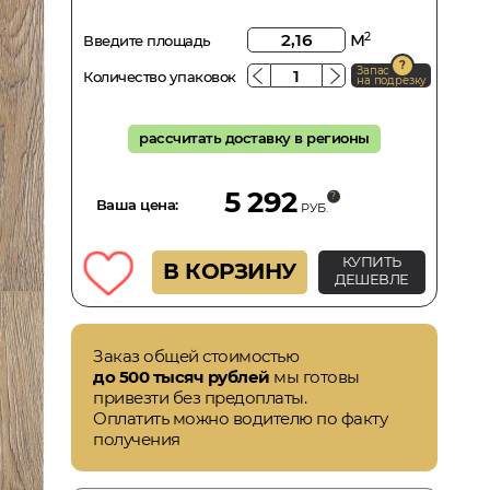
м
2
Введите площадь
Запас
Количество упаковок
на подрезку
рассчитать доставку в регионы
5 292
Ваша цена:
РУБ.
КУПИТЬ
В КОРЗИНУ
ДЕШЕВЛЕ
Заказ общей стоимостью
до 500 тысяч рублей
мы готовы
привезти без предоплаты.
Оплатить можно водителю по факту
получения