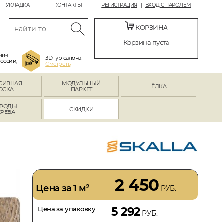
УКЛАДКА
КОНТАКТЫ
РЕГИСТРАЦИЯ
ВХОД С ПАРОЛЕМ
КОРЗИНА
Корзина пуста
яем
3D тур салона!
России,
Смотреть
СИВНАЯ
МОДУЛЬНЫЙ
ЁЛКА
ОСКА
ПАРКЕТ
РОДЫ
СКИДКИ
ЕРЕВА
2 450
Цена за 1 м²
РУБ.
Цена за упаковку
5 292
РУБ.