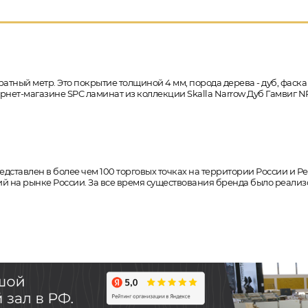
ратный метр. Это покрытие толщиной 4 мм, порода дерева - дуб, фаска
тернет-магазине SPC ламинат из коллекции Skalla Narrow Дуб Гамвиг 
едставлен в более чем 100 торговых точках на территории России и 
 на рынке России. За все время существования бренда было реализо