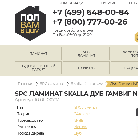
КОМПАНИЯ
О ШОУ-РУМЕ
СОТР
+7 (499) 648-00-84
+7 (800) 777-00-26
График работы салона
Пн-Вс с 09:00 до 21:00
SPC
ВИНИЛ
ЛАМИНАТ
ЛАМИНАТ
ПО
ХУДОЖЕСТВЕННЫЙ
ПЛИНТУС
ПОДЛО
ПАРКЕТ
Главная
SPC ламинат
Skalla
Narrow
Дуб Гамвиг N
SPC ЛАМИНАТ SKALLA ДУБ ГАМВИГ N
Артикул: 10-011-00747
Тип
SPC ламинат
Подтип
34 класс
Производство
Skalla
Коллекция
Narrow
Порода дерева
Дуб