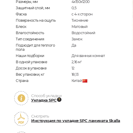
Размеры, мм
4х150х1200
Защитный слой, мм
0,5
Фаска
с 4-х сторон
Поверхность на ощупь
Тиснение
Блеск
Матовый
Влагостойкость
Водостойкий
Тип соединения
Замок
Подходит для теплого
Да
пола
Наши подборки
Для ванных комнат
В одной упаковке
2,16
м
2
Досок в упаковке
12
Вес упаковки, кг
18,13
Страна
Китай
Способ укладки
Укладка SPC
Смотреть
Инструкция по укладке SPC ламината Skalla