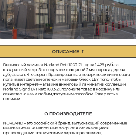
ОПИСАНИЕ
руб.
Виниловый ламинат Norland Rett 1003-21 - цена 1 428
за
квадратный метр. Это покрытие толщиной 2 мм, порода дерева -
дуб, фаска с 4-х сторон. Брашированная поверхность винилового
пола имеет светлый оттенок и матовый блеск. Для того, чтобы
купить в интернет-магазине виниловый ламинат из коллекции
Norland Sigrid LVT Rett 1003-21, положите товар в корзину или
свяжитесь с нами любым доступным способом. Товар есть в
наличии.
О ПРОИЗВОДИТЕЛЕ
NORLAND – это российский бренд, выпускающий современные
инновационные напольные покрытия, отличающиеся
превосходными техническими характеристиками,