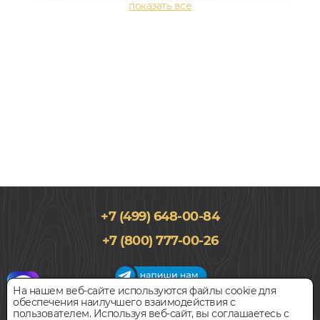
+7 (499) 648-00-84
2×184,15x1219,2, мм
+7 (800) 777-00-26
0,3, Дуб, Однополосный, Водостойкий
1 428
руб.
Цена за 1 м²
На нашем веб-сайте используются файлы cookie для
обеспечения наилучшего взаимодействия с
График работы салона
пользователем. Используя веб-сайт, вы соглашаетесь с
БЫСТРЫЙ ЗАКАЗ
КУПИТЬ
Пн-Вс с 09:00 до 21:00