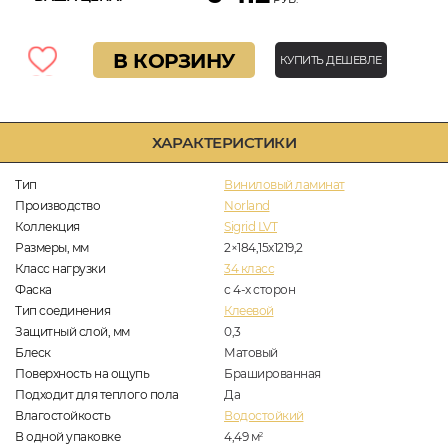
В КОРЗИНУ
КУПИТЬ ДЕШЕВЛЕ
ХАРАКТЕРИСТИКИ
Тип
Виниловый ламинат
Производство
Norland
Коллекция
Sigrid LVT
Размеры, мм
2×184,15х1219,2
Класс нагрузки
34 класс
Фаска
с 4-х сторон
Тип соединения
Клеевой
Защитный слой, мм
0,3
Блеск
Матовый
Поверхность на ощупь
Брашированная
Подходит для теплого пола
Да
Влагостойкость
Водостойкий
В одной упаковке
4,49
м
2