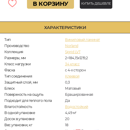
В КОРЗИНУ
КУПИТЬ ДЕШЕВЛЕ
ХАРАКТЕРИСТИКИ
Тип
Виниловый ламинат
Производство
Norland
Коллекция
Sigrid LVT
Размеры, мм
2×184,15х1219,2
Класс нагрузки
34 класс
Фаска
с 4-х сторон
Тип соединения
Клеевой
Защитный слой, мм
0,3
Блеск
Матовый
Поверхность на ощупь
Брашированная
Подходит для теплого пола
Да
Влагостойкость
Водостойкий
В одной упаковке
4,49
м
2
Досок в упаковке
20
Вес упаковки, кг
18