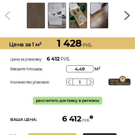
1 428
Цена за 1 м²
РУБ.
6 412
РУБ.
Цена за упаковку
м
2
Введите площадь
Запас
Количество упаковок
на подрезку
рассчитать доставку в регионы
6 412
ВАША ЦЕНА:
РУБ.