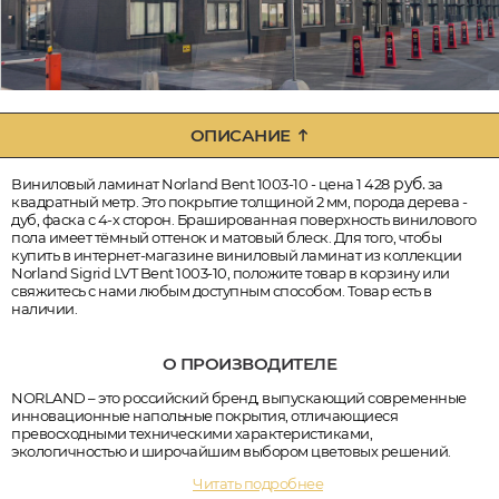
ОПИСАНИЕ
руб.
Виниловый ламинат Norland Bent 1003-10 - цена 1 428
за
квадратный метр. Это покрытие толщиной 2 мм, порода дерева -
дуб, фаска с 4-х сторон. Брашированная поверхность винилового
пола имеет тёмный оттенок и матовый блеск. Для того, чтобы
купить в интернет-магазине виниловый ламинат из коллекции
Norland Sigrid LVT Bent 1003-10, положите товар в корзину или
свяжитесь с нами любым доступным способом. Товар есть в
наличии.
О ПРОИЗВОДИТЕЛЕ
NORLAND – это российский бренд, выпускающий современные
инновационные напольные покрытия, отличающиеся
превосходными техническими характеристиками,
экологичностью и широчайшим выбором цветовых решений.
Читать подробнее