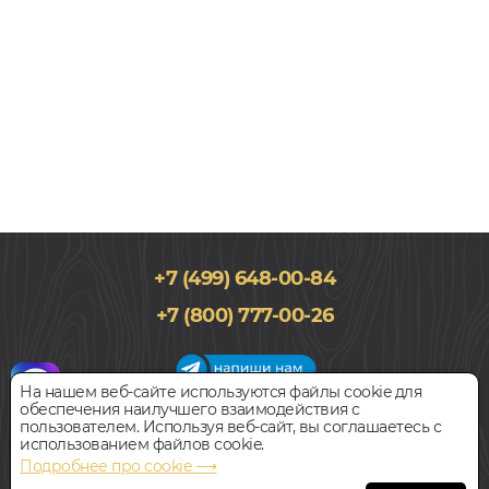
+7 (499) 648-00-84
2×184,15x1219,2, мм
+7 (800) 777-00-26
0,3, Дуб, Однополосный, Водостойкий
1 428
руб.
Цена за 1 м²
На нашем веб-сайте используются файлы cookie для
обеспечения наилучшего взаимодействия с
График работы салона
пользователем. Используя веб-сайт, вы соглашаетесь с
БЫСТРЫЙ ЗАКАЗ
КУПИТЬ
Пн-Вс с 09:00 до 21:00
использованием файлов cookie.
Наш адрес:
127018, г. Москва,
Подробнее про cookie ⟶
ул.Складочная, д.1, строение 9
Виниловый ламинат