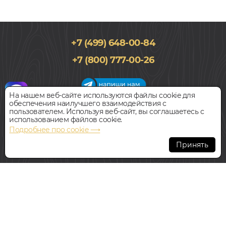
+7 (499) 648-00-84
159x1380, 10мм
+7 (800) 777-00-26
33 класс, Дуб, Однополосный, Водостойкий
1 197
руб.
Цена за 1 м²
На нашем веб-сайте используются файлы cookie для
обеспечения наилучшего взаимодействия с
График работы салона
пользователем. Используя веб-сайт, вы соглашаетесь с
БЫСТРЫЙ ЗАКАЗ
КУПИТЬ
Пн-Вс с 09:00 до 21:00
использованием файлов cookie.
Наш адрес:
127018, г. Москва,
Подробнее про cookie ⟶
ул.Складочная, д.1, строение 9
Ламинат
Принять
KASTAMONU САГАН NC66
Всегда свободная парковка
В НАЛИЧИИ
© Интернет-магазин Polvamvdom.ru 2011-2026. Все права
защищены.
При копировании материалов прямая ссылка на сайт
обязательна
.
НАШ ПАРТНЁР