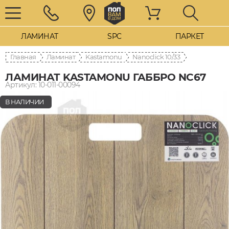
ЛАМИНАТ
SPC
ПАРКЕТ
Главная
Ламинат
Kastamonu
Nanoclick 10/33
ЛАМИНАТ KASTAMONU ГАББРО NC67
Артикул: 10-011-00094
В НАЛИЧИИ