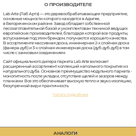
О ПРОИЗВОДИТЕЛЕ
Lab Arte (Лаб Артэ) — это деревообрабатывающее предприятие,
основные мощности которого находятся в Адыгее,
в Белореченском районе. Завод обладает собственной
лесозаготовительной базой и укомплектован техникой ведущих
европейских производителей, благодаря которой все продукты,
вспускаемые под этим брендом, получаются хорошего качества.
В ассортименте массивная доска, инженерная 2-х слойная доска
(фанера-дуб) и 3-х слойная инженерная доска (дуб-дуб-дуб) в том
числе с замковым соединением.
Сайт официального дилера паркета Lab Arte включает
расширенный ассортимент коллекций напольного покрытия из
натурального дуба. Основное преимущество модульного паркета -
монолитность после укладки, отсутствие щелей и зазоров между
планками. Все это обеспечивает высокую тепло и звуко изоляцию,
безупречный вид и практичность.
Читать подробнее
АНАЛОГИ