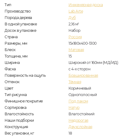
Тип
Инженерная доска
Производство
Lab Arte
Порода дерева
Дуб
В одной упаковке
2,16
м
2
Досок в упаковке
Набор
Страна
Россия
Размеры, мм
15х180х400-1300
Блеск
Матовая
Толщина, мм
15
Ширина
Широкий от 160мм (МД/ИД)
Фаска
с 4-х сторон
Поверхность на ощупь
Брашированная
Оттенок
Тёмная
Цвет
Коричневый
Тип рисунка
Однополосный
Финишное покрытие
Под лаком
Сортировка
Натур
Влагостойкость
Влагостойкий
Наши подборки
Недорогая
Конструкция
Двухслойная
Вес упаковки, кг
18