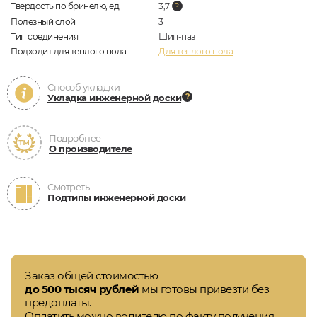
Твердость по бринелю, ед
3,7
Полезный слой
3
Тип соединения
Шип-паз
Подходит для теплого пола
Для теплого пола
Способ укладки
Укладка инженерной доски
Подробнее
О производителе
Смотреть
Подтипы инженерной доски
Заказ общей стоимостью
до 500 тысяч рублей
мы готовы привезти без
предоплаты.
Оплатить можно водителю по факту получения