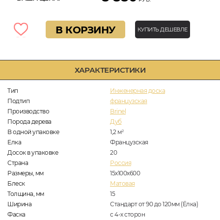
В КОРЗИНУ
КУПИТЬ ДЕШЕВЛЕ
ХАРАКТЕРИСТИКИ
Тип
Инженерная доска
Подтип
французская
Производство
Brinel
Порода дерева
Дуб
В одной упаковке
1,2
м
2
Елка
Французская
Досок в упаковке
20
Страна
Россия
Размеры, мм
15х100х600
Блеск
Матовая
Толщина, мм
15
Ширина
Стандарт от 90 до 120мм (Ёлка)
Фаска
с 4-х сторон