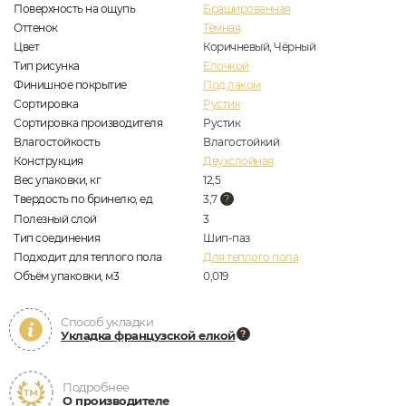
Поверхность на ощупь
Брашированная
Оттенок
Тёмная
Цвет
Коричневый, Чёрный
Тип рисунка
Елочкой
Финишное покрытие
Под лаком
Сортировка
Рустик
Сортировка производителя
Рустик
Влагостойкость
Влагостойкий
Конструкция
Двухслойная
Вес упаковки, кг
12,5
Твердость по бринелю, ед
3,7
Полезный слой
3
Тип соединения
Шип-паз
Подходит для теплого пола
Для теплого пола
Объём упаковки, м3
0,019
Способ укладки
Укладка французской елкой
Подробнее
О производителе