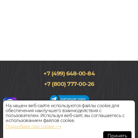
+7 (499) 648-00-84
100x600, 15мм
+7 (800) 777-00-26
Дуб, Елочкой, Елка Французская, Лак, Рустик
7 400
руб.
Цена за 1 м²
На нашем веб-сайте используются файлы cookie для
обеспечения наилучшего взаимодействия с
График работы салона
пользователем. Используя веб-сайт, вы соглашаетесь с
БЫСТРЫЙ ЗАКАЗ
КУПИТЬ
Пн-Вс с 09:00 до 21:00
использованием файлов cookie.
Наш адрес:
127018, г. Москва,
Подробнее про cookie ⟶
ул.Складочная, д.1, строение 9
Инженерная доска
Принять
BRINEL ДУБ GRADE