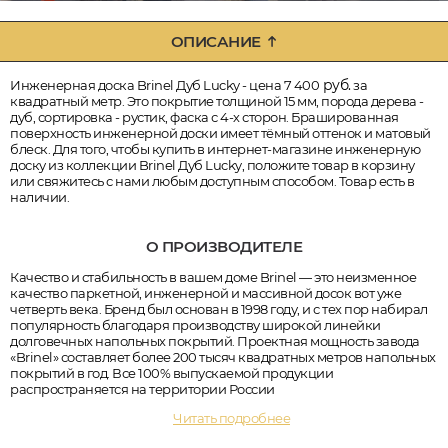
ОПИСАНИЕ
руб.
Инженерная доска Brinel Дуб Lucky - цена 7 400
за
квадратный метр. Это покрытие толщиной 15 мм, порода дерева -
дуб, сортировка - рустик, фаска с 4-х сторон. Брашированная
поверхность инженерной доски имеет тёмный оттенок и матовый
блеск. Для того, чтобы купить в интернет-магазине инженерную
доску из коллекции Brinel Дуб Lucky, положите товар в корзину
или свяжитесь с нами любым доступным способом. Товар есть в
наличии.
О ПРОИЗВОДИТЕЛЕ
Качество и стабильность в вашем доме Brinel — это неизменное
качество паркетной, инженерной и массивной досок вот уже
четверть века. Бренд был основан в 1998 году, и с тех пор набирал
популярность благодаря производству широкой линейки
долговечных напольных покрытий. Проектная мощность завода
«Brinel» составляет более 200 тысяч квадратных метров напольных
покрытий в год. Все 100% выпускаемой продукции
распространяется на территории России
Читать подробнее