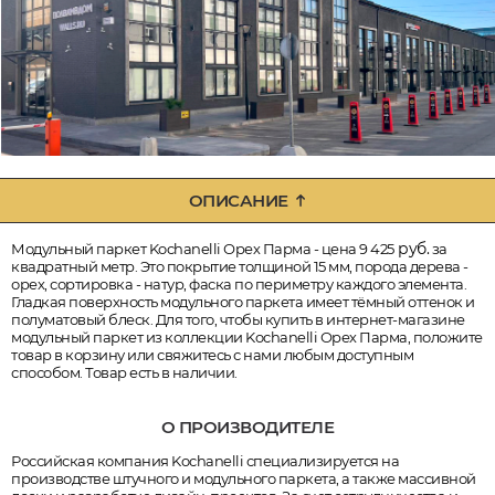
ОПИСАНИЕ
руб.
Модульный паркет Kochanelli Орех Парма - цена 9 425
за
квадратный метр. Это покрытие толщиной 15 мм, порода дерева -
орех, сортировка - натур, фаска по периметру каждого элемента.
Гладкая поверхность модульного паркета имеет тёмный оттенок и
полуматовый блеск. Для того, чтобы купить в интернет-магазине
модульный паркет из коллекции Kochanelli Орех Парма, положите
товар в корзину или свяжитесь с нами любым доступным
способом. Товар есть в наличии.
О ПРОИЗВОДИТЕЛЕ
Российская компания Kochanelli специализируется на
производстве штучного и модульного паркета, а также массивной