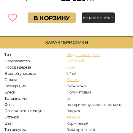
В КОРЗИНУ
КУПИТЬ ДЕШЕВЛЕ
ХАРАКТЕРИСТИКИ
Тип
Модульный паркет
Производство
Kochanelli
Порода дерева
Орех
В одной упаковке
2,4
м
2
Страна
Россия
Размеры, мм
15х548х548
Блеск
Полуматовый
Толщина, мм
15
Фаска
по периметру каждого элемента
Поверхность на ощупь
Гладкая
Оттенок
Тёмный
Цвет
Коричневый
Тип рисунка
Геометрический