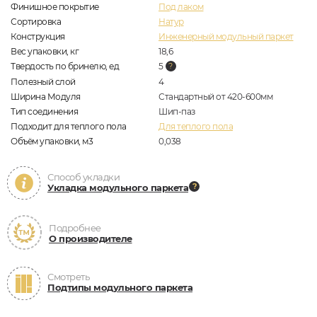
Финишное покрытие
Под лаком
Сортировка
Натур
Конструкция
Инженерный модульный паркет
Вес упаковки, кг
18,6
Твердость по бринелю, ед
5
Полезный слой
4
Ширина Модуля
Стандартный от 420-600мм
Тип соединения
Шип-паз
Подходит для теплого пола
Для теплого пола
Объём упаковки, м3
0,038
Способ укладки
Укладка модульного паркета
Подробнее
О производителе
Смотреть
Подтипы модульного паркета