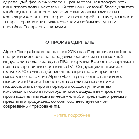
дерева - дуб, фаска с 4-х сторон. Брашированная поверхность
винилового пола имеет тёмный оттенок и матовый блеск. Для того,
чтобы купить в интернет-магазине виниловый ламинат из
коллекции Alpine Floor Parquet LVT Венге Грей ECO 16-8, положите
товар в корзину или свяжитесь с нами любым доступным
способом. Товар есть в наличии.
О ПРОИЗВОДИТЕЛЕ
Alpine Floor работает на рынке с 2014 года. Первоначально бренд
специализировался на передовых технологиях в напольной
индустрии, сделав ставку на ПВХ-покрытия. Вскоре в ассортимент
вошла кварц-виниловая плитка LVT. Следующим шагом стал
выпуск SPC ламината, более инновационного и прочного
напольного покрытия. Alpine Floor - тренд сеттер напольных
покрытий в России. Бренд всегда следит за последними
новшествами в мире интерьера и создаёт уникальные
коллекции, постоянно сотрудничает с ведущими мировыми
производителями и дизайнерами, чтобы предвидеть тренды и
предлагать продукцию, которая соответствует самым
современным требованиям.
Читать подробнее