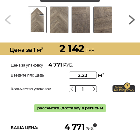
2 142
Цена за 1 м²
РУБ.
4 771
РУБ.
Цена за упаковку
м
2
Введите площадь
Запас
Количество упаковок
на подрезку
рассчитать доставку в регионы
4 771
ВАША ЦЕНА:
РУБ.