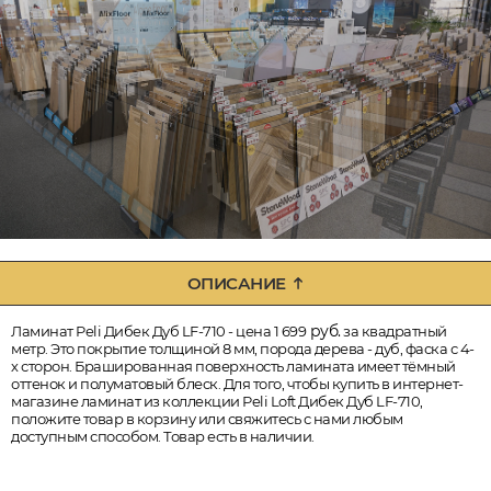
ОПИСАНИЕ
руб.
Ламинат Peli Дибек Дуб LF-710 - цена 1 699
за квадратный
метр. Это покрытие толщиной 8 мм, порода дерева - дуб, фаска с 4-
х сторон. Брашированная поверхность ламината имеет тёмный
оттенок и полуматовый блеск. Для того, чтобы купить в интернет-
магазине ламинат из коллекции Peli Loft Дибек Дуб LF-710,
положите товар в корзину или свяжитесь с нами любым
доступным способом. Товар есть в наличии.