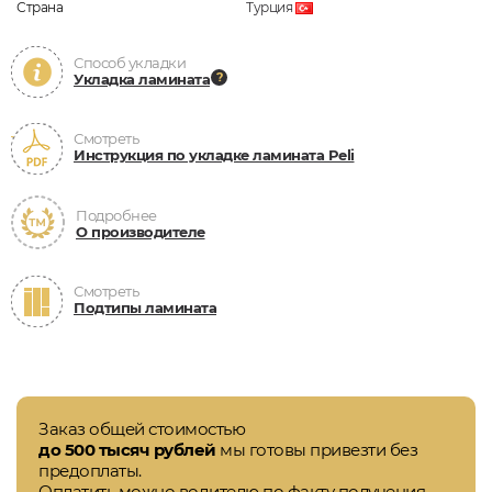
Страна
Турция
Способ укладки
Укладка ламината
Смотреть
Инструкция по укладке ламината Peli
Подробнее
О производителе
Смотреть
Подтипы ламината
Заказ общей стоимостью
до 500 тысяч рублей
мы готовы привезти без
предоплаты.
Оплатить можно водителю по факту получения