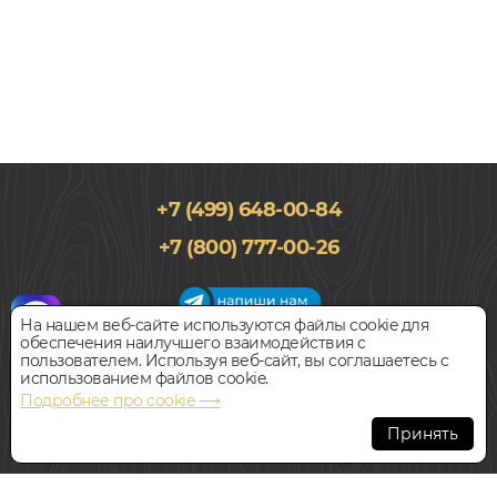
+7 (499) 648-00-84
157x1290, 8мм
+7 (800) 777-00-26
32 класс, Каштан, Однополосный, Влагостойкий
1 699
руб.
Цена за 1 м²
На нашем веб-сайте используются файлы cookie для
обеспечения наилучшего взаимодействия с
График работы салона
пользователем. Используя веб-сайт, вы соглашаетесь с
БЫСТРЫЙ ЗАКАЗ
КУПИТЬ
Пн-Вс с 09:00 до 21:00
использованием файлов cookie.
Наш адрес:
127018, г. Москва,
Подробнее про cookie ⟶
ул.Складочная, д.1, строение 9
Ламинат
Принять
PELI ЛАДИК ДУБ LE-517
Всегда свободная парковка
В НАЛИЧИИ
© Интернет-магазин Polvamvdom.ru 2011-2026. Все права