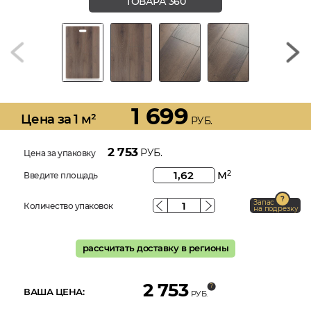
ТОВАРА 360
1 699
Цена за 1 м²
РУБ.
2 753
РУБ.
Цена за упаковку
м
2
Введите площадь
Запас
Количество упаковок
на подрезку
рассчитать доставку в регионы
2 753
ВАША ЦЕНА:
РУБ.