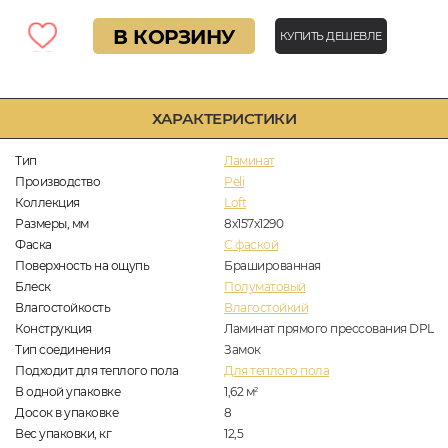
В КОРЗИНУ
КУПИТЬ ДЕШЕВЛЕ
ХАРАКТЕРИСТИКИ
Тип
Ламинат
Производство
Peli
Коллекция
Loft
Размеры, мм
8х157х1290
Фаска
C фаской
Поверхность на ощупь
Брашированная
Блеск
Полуматовый
Влагостойкость
Влагостойкий
Конструкция
Ламинат прямого прессования DPL
Тип соединения
Замок
Подходит для теплого пола
Для теплого пола
В одной упаковке
1,62
м
2
Досок в упаковке
8
Вес упаковки, кг
12,5