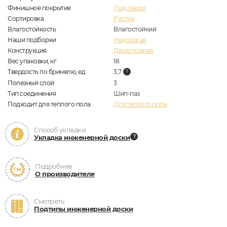
Финишное покрытие
Под лаком
Сортировка
Рустик
Влагостойкость
Влагостойкий
Наши подборки
Недорогая
Конструкция
Двухслойная
Вес упаковки, кг
18
Твердость по бринелю, ед
3,7
Полезный слой
3
Тип соединения
Шип-паз
Подходит для теплого пола
Для теплого пола
Способ укладки
Укладка инженерной доски
Подробнее
О производителе
Смотреть
Подтипы инженерной доски