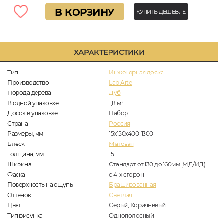
В КОРЗИНУ
КУПИТЬ ДЕШЕВЛЕ
ХАРАКТЕРИСТИКИ
Тип
Инженерная доска
Производство
Lab Arte
Порода дерева
Дуб
В одной упаковке
1,8
м
2
Досок в упаковке
Набор
Страна
Россия
Размеры, мм
15х150х400-1300
Блеск
Матовая
Толщина, мм
15
Ширина
Стандарт от 130 до 160мм (МД/ИД)
Фаска
с 4-х сторон
Поверхность на ощупь
Брашированная
Оттенок
Светлая
Цвет
Серый, Коричневый
Тип рисунка
Однополосный