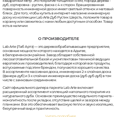
квадратный метр. Это покрытие толщиной 15 мм, порода дерева -
дуб, сортировка - рустик, фаска с 4-х сторон. Брашированная
поверхность инженерной доски имеет светлый оттенок и матовый
блеск. Для того, чтобы купить в интернет-магазине инженерную
доску из коллекции Lab Arte Дуб Рустик Шерсть, положите товар в
корзину или свяжитесь с нами любым доступным способом. Товар
есть в наличии.
О ПРОИЗВОДИТЕЛЕ
Lab Arte (Лаб Артэ) — это деревообрабатывающее предприятие,
основные мощности которого находятся в Адыгее,
в Белореченском районе. Завод обладает собственной
лесозаготовительной базой и укомплектован техникой ведущих
европейских производителей, благодаря которой все продукты,
вспускаемые под этим брендом, получаются хорошего качества.
В ассортименте массивная доска, инженерная 2-х слойная доска
(фанера-дуб) и 3-х слойная инженерная доска (дуб-дуб-дуб) в том
числе с замковым соединением.
Сайт официального дилера паркета Lab Arte включает
расширенный ассортимент коллекций напольного покрытия из
натурального дуба. Основное преимущество модульного паркета -
монолитность после укладки, отсутствие щелей и зазоров между
планками. Все это обеспечивает высокую тепло и звуко изоляцию,
безупречный вид и практичность.
Читать подробнее