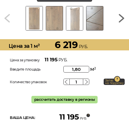
6 219
Цена за 1 м²
РУБ.
11 195
РУБ.
Цена за упаковку
м
2
Введите площадь
Запас
Количество упаковок
на подрезку
рассчитать доставку в регионы
11 195
ВАША ЦЕНА:
РУБ.