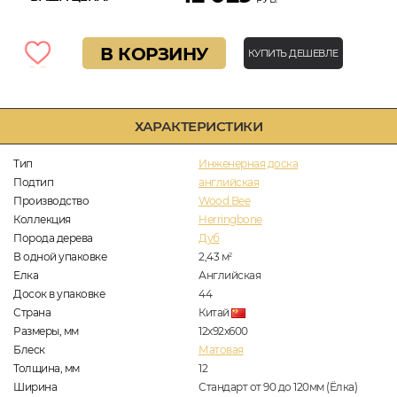
В КОРЗИНУ
КУПИТЬ ДЕШЕВЛЕ
ХАРАКТЕРИСТИКИ
Тип
Инженерная доска
Подтип
английская
Производство
Wood Bee
Коллекция
Herringbone
Порода дерева
Дуб
В одной упаковке
2,43
м
2
Елка
Английская
Досок в упаковке
44
Страна
Китай
Размеры, мм
12х92х600
Блеск
Матовая
Толщина, мм
12
Ширина
Стандарт от 90 до 120мм (Ёлка)