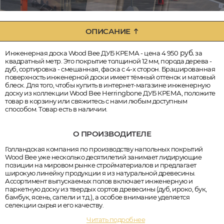
ОПИСАНИЕ
руб.
Инженерная доска Wood Bee ДУБ КРЕМА - цена 4 950
за
квадратный метр. Это покрытие толщиной 12 мм, порода дерева -
дуб, сортировка - смешанная, фаска с 4-х сторон. Брашированная
поверхность инженерной доски имеет тёмный оттенок и матовый
блеск. Для того, чтобы купить в интернет-магазине инженерную
доску из коллекции Wood Bee Herringbone ДУБ КРЕМА, положите
товар в корзину или свяжитесь с нами любым доступным
способом. Товар есть в наличии.
О ПРОИЗВОДИТЕЛЕ
Голландская компания по производству напольных покрытий
Wood Bee уже несколько десятилетий занимает лидирующие
позиции на мировом рынке стройматериалов и предлагает
широкую линейку продукции я из натуральной древесины.
Ассортимент выпускаемых полов включает инженерную и
паркетную доску из твердых сортов древесины (дуб, ироко, бук,
бамбук, ясень, сапели и т.д.), а особое внимание уделяется
селекции сырья и его качеству.
Читать подробнее