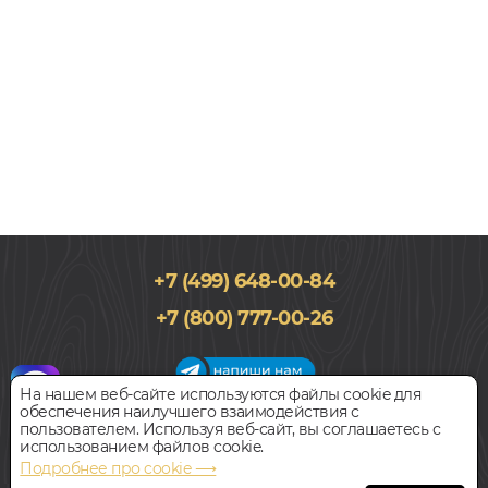
+7 (499) 648-00-84
92x600, 12мм
+7 (800) 777-00-26
Ясень, Елочкой, Елка Английская, Лак, Смешанная
4 950
руб.
Цена за 1 м²
На нашем веб-сайте используются файлы cookie для
обеспечения наилучшего взаимодействия с
График работы салона
пользователем. Используя веб-сайт, вы соглашаетесь с
БЫСТРЫЙ ЗАКАЗ
КУПИТЬ
Пн-Вс с 09:00 до 21:00
использованием файлов cookie.
Наш адрес:
127018, г. Москва,
Подробнее про cookie ⟶
ул.Складочная, д.1, строение 9