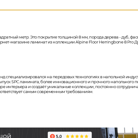
адратный метр. Это покрытие толщиной 8 мм, порода дерева - дуб, фа
ернет-магазине ламинат из коллекции Alpine Floor Herringbone 8 Pro Д
бренд специализировался на передовых технологиях в напольной индус
уск SPC ламината, более инновационного и прочного напольного покр
мире интерьера и создаёт уникальные коллекции, постоянно сотрудн
соответствует самым современным требованиям.