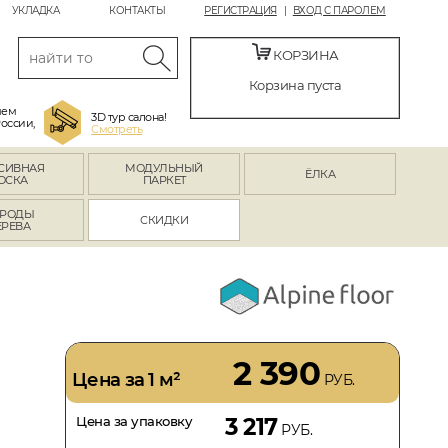
УКЛАДКА
КОНТАКТЫ
РЕГИСТРАЦИЯ
ВХОД С ПАРОЛЕМ
КОРЗИНА
Корзина пуста
яем
3D тур салона!
России,
Смотреть
СИВНАЯ
МОДУЛЬНЫЙ
ЁЛКА
ОСКА
ПАРКЕТ
РОДЫ
СКИДКИ
ЕРЕВА
2 390
Цена за 1 м²
РУБ.
Цена за упаковку
3 217
РУБ.