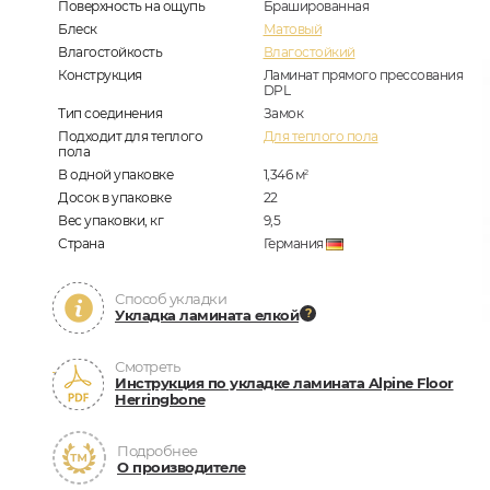
Поверхность на ощупь
Брашированная
Блеск
Матовый
Влагостойкость
Влагостойкий
Конструкция
Ламинат прямого прессования
DPL
Тип соединения
Замок
Подходит для теплого
Для теплого пола
пола
В одной упаковке
1,346
м
2
Досок в упаковке
22
Вес упаковки, кг
9,5
Страна
Германия
Способ укладки
Укладка ламината елкой
Смотреть
Инструкция по укладке ламината Alpine Floor
Herringbone
Подробнее
О производителе