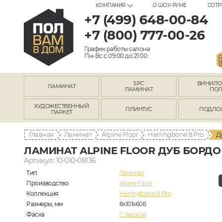
КОМПАНИЯ
О ШОУ-РУМЕ
СОТР
+7 (499) 648-00-84
+7 (800) 777-00-26
График работы салона
Пн-Вс с 09:00 до 21:00
SPC
ВИНИЛ
ЛАМИНАТ
ЛАМИНАТ
ПО
ХУДОЖЕСТВЕННЫЙ
ПЛИНТУС
ПОДЛО
ПАРКЕТ
Главная
Ламинат
Alpine Floor
Herringbone 8 Pro
Д
ЛАМИНАТ ALPINE FLOOR ДУБ БОРДО L
Артикул: 10-010-08136
Тип
Ламинат
Производство
Alpine Floor
Коллекция
Herringbone 8 Pro
Размеры, мм
8х101х606
Фаска
C фаской