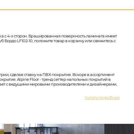
ска с 4-х сторон. Брашированная поверхность ламината имеет
уб Бордо LF102-10, положите товар в корзину или свяжитесь с
трии, сделав ставку на ПВХ-покрытия. Вскоре в ассортимент
ытия. Alpine Floor - тренд сеттер напольных покрытий в
ичает с ведущими мировыми производителями и дизайнерами,
Читать подробнее