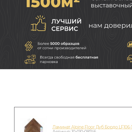
Ламинат Alpine Floor Дуб Бордо LF106-
Артикул: 10-010-09746