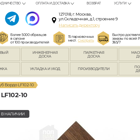
УДНИЧЕСТВО
ОПЛАТА И ДОСТАВКА
ВОЗВРАТ
УСЛУГИ
127018, г. Москва,
ул.Складочная, д.1, строение 9
Написать директору
Более 5000 образцов
Быстро доставл
15 парковочных
в салоне
заказы по всей 
мест.
Смотреть
от 100 производителей
365/7
ОВЫЙ
ИНЖЕНЕРНАЯ
ПАРКЕТНАЯ
МАС
Л
ДОСКА
ДОСКА
Д
ПО
ЖКА
УКЛАДКА И УХОД
ПРОИЗВОДИТЕЛИ
Д
уб Бордо LF102-10
F102-10
В НАЛИЧИИ