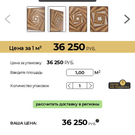
36 250
Цена за 1 м²
РУБ.
36 250
РУБ.
Цена за упаковку
м
2
Введите площадь
Запас
Количество упаковок
на подрезку
рассчитать доставку в регионы
36 250
ВАША ЦЕНА:
РУБ.