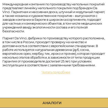
Международная компания по производству напольных покрытий
представляет линейку напольного покрытия под брендом Da
Vinci. Паркетная и массивная доска, штучный и модульный паркет,
а также мозаика и художественное покрытие – выпускаются с
заводов компании в Европе в широком ассортименте, подходят
для частных и коммерческих объектов, в том числе медицинских
учреждений ввиду экологичности состава и его полной
безопасности.
Паркет Da Vinci, фабрика по производству которого расположена,
в том числе в России, проходит проверку на качество и
долговечность в соответствии с европейскими стандартами. В
работе используется натуральная древесина (дуб, сосна,
европейских орех, мербау, тик, ироко и прочее), которая проходит
несколько этапов обработки, в зависимости от типа продукции.
Гарантия от производителя достигает 25 лет, при условиях
эксплуатации в соответствии с заявленными требованиями.
Читать подробнее
АНАЛОГИ