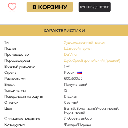
В КОРЗИНУ
КУПИТЬ ДЕШЕВЛЕ
ХАРАКТЕРИСТИКИ
Тип
Художественный паркет
Подтип
Щитовой паркет
Производство
Da Vinci
Порода дерева
Дуб
,
Орех Европейский (Грецкий)
В одной упаковке
1
м
2
Страна
Россия
Размеры, мм
600x600x15
Блеск
Полуматовый
Толщина, мм
15
Поверхность на ощупь
Гладкая
Оттенок
Светлый
Цвет
Белый, Золотистый/коричневый,
Коричневый
Финишное покрытие
Любое на выбор
Конструкция
Фанера/Порода