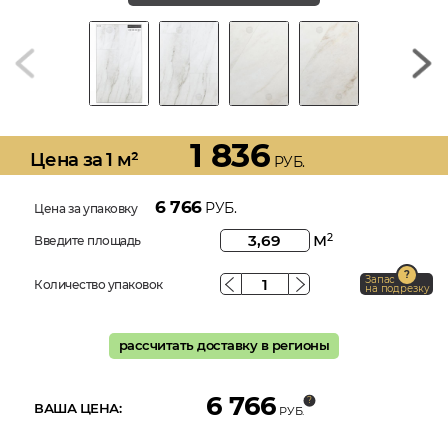
1 836
Цена за 1 м²
РУБ.
6 766
РУБ.
Цена за упаковку
м
2
Введите площадь
Запас
Количество упаковок
на подрезку
рассчитать доставку в регионы
6 766
ВАША ЦЕНА:
РУБ.