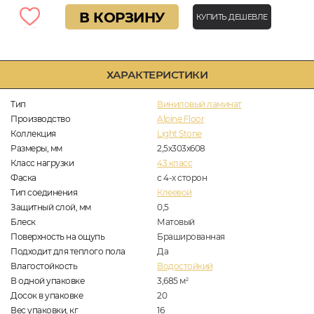
В КОРЗИНУ
КУПИТЬ ДЕШЕВЛЕ
ХАРАКТЕРИСТИКИ
Тип
Виниловый ламинат
Производство
Alpine Floor
Коллекция
Light Stone
Размеры, мм
2,5х303х608
Класс нагрузки
43 класс
Фаска
с 4-х сторон
Тип соединения
Клеевой
Защитный слой, мм
0,5
Блеск
Матовый
Поверхность на ощупь
Брашированная
Подходит для теплого пола
Да
Влагостойкость
Водостойкий
В одной упаковке
3,685
м
2
Досок в упаковке
20
Вес упаковки, кг
16