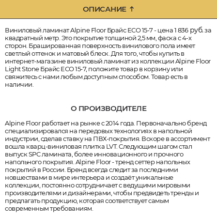
ОПИСАНИЕ
руб.
Виниловый ламинат Alpine Floor Брайс ЕСО 15-7 - цена 1 836
за
квадратный метр. Это покрытие толщиной 2,5 мм, фаска с 4-х
сторон. Брашированная поверхность винилового пола имеет
светлый оттенок и матовый блеск. Для того, чтобы купить в
интернет-магазине виниловый ламинат из коллекции Alpine Floor
Light Stone Брайс ЕСО 15-7, положите товар в корзину или
свяжитесь с нами любым доступным способом. Товар есть в
наличии.
О ПРОИЗВОДИТЕЛЕ
Alpine Floor работает на рынке с 2014 года. Первоначально бренд
специализировался на передовых технологиях в напольной
индустрии, сделав ставку на ПВХ-покрытия. Вскоре в ассортимент
вошла кварц-виниловая плитка LVT. Следующим шагом стал
выпуск SPC ламината, более инновационного и прочного
напольного покрытия. Alpine Floor - тренд сеттер напольных
покрытий в России. Бренд всегда следит за последними
новшествами в мире интерьера и создаёт уникальные
коллекции, постоянно сотрудничает с ведущими мировыми
производителями и дизайнерами, чтобы предвидеть тренды и
предлагать продукцию, которая соответствует самым
современным требованиям.