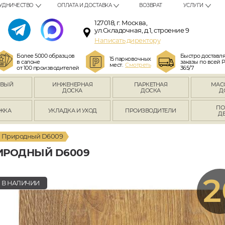
УДНИЧЕСТВО
ОПЛАТА И ДОСТАВКА
ВОЗВРАТ
УСЛУГИ
127018, г. Москва,
ул.Складочная, д.1, строение 9
Написать директору
Более 5000 образцов
Быстро доставл
15 парковочных
в салоне
заказы по всей 
мест.
Смотреть
от 100 производителей
365/7
ОВЫЙ
ИНЖЕНЕРНАЯ
ПАРКЕТНАЯ
МАС
Л
ДОСКА
ДОСКА
Д
ПО
ЖКА
УКЛАДКА И УХОД
ПРОИЗВОДИТЕЛИ
Д
а Природный D6009
ИРОДНЫЙ D6009
2
В НАЛИЧИИ