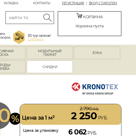
УКЛАДКА
КОНТАКТЫ
РЕГИСТРАЦИЯ
ВХОД С ПАРОЛЕМ
КОРЗИНА
Корзина пуста
яем
3D тур салона!
России,
Смотреть
СИВНАЯ
МОДУЛЬНЫЙ
ЁЛКА
ОСКА
ПАРКЕТ
РОДЫ
СКИДКИ
ЕРЕВА
0
2 790
РУБ.
2 250
%
Цена за 1 м²
РУБ.
Цена за упаковку
6 062
РУБ.