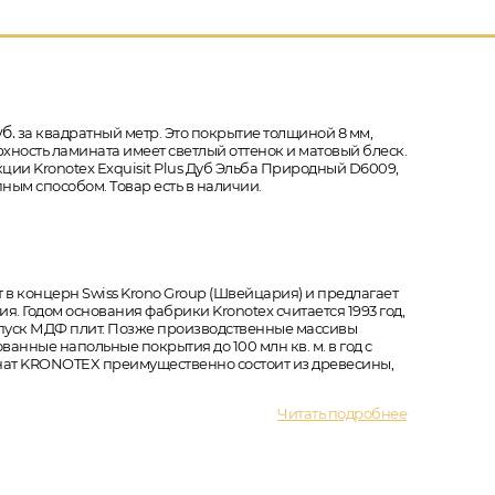
б.
за квадратный метр. Это покрытие толщиной 8 мм,
рхность ламината имеет светлый оттенок и матовый блеск.
кции Kronotex Exquisit Plus Дуб Эльба Природный D6009,
ным способом. Товар есть в наличии.
 в концерн Swiss Krono Group (Швейцария) и предлагает
 Годом основания фабрики Kronotex считается 1993 год,
ыпуск МДФ плит. Позже производственные массивы
нные напольные покрытия до 100 млн кв. м. в год с
ат KRONOTEX преимущественно состоит из древесины,
Читать подробнее