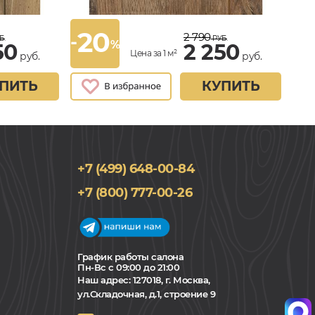
20
2 790
-
Б.
РУБ.
%
50
2 250
Цена за 1 м²
руб.
руб.
ПИТЬ
КУПИТЬ
+7 (499) 648-00-84
+7 (800) 777-00-26
График работы салона
Пн-Вс с 09:00 до 21:00
Наш адрес:
127018, г. Москва,
ул.Складочная, д.1, строение 9