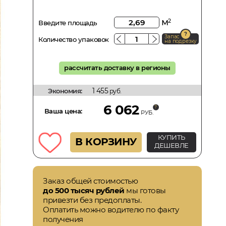
м
2
Введите площадь
Запас
Количество упаковок
на подрезку
рассчитать доставку в регионы
1 455
Экономия:
руб.
6 062
Ваша цена:
РУБ.
КУПИТЬ
В КОРЗИНУ
ДЕШЕВЛЕ
Заказ общей стоимостью
до 500 тысяч рублей
мы готовы
привезти без предоплаты.
Оплатить можно водителю по факту
получения