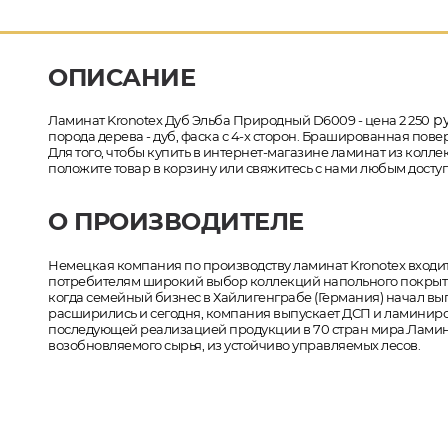
ОПИСАНИЕ
ру
Ламинат Kronotex Дуб Эльба Природный D6009 - цена 2 250
порода дерева - дуб, фаска с 4-х сторон. Брашированная пове
Для того, чтобы купить в интернет-магазине ламинат из колле
положите товар в корзину или свяжитесь с нами любым доступ
О ПРОИЗВОДИТЕЛЕ
Немецкая компания по производству ламинат Kronotex входит
потребителям широкий выбор коллекций напольного покрытия.
когда семейный бизнес в Хайлигенграбе (Германия) начал в
расширились и сегодня, компания выпускает ДСП и ламинирова
последующей реализацией продукции в 70 стран мира.Ламин
возобновляемого сырья, из устойчиво управляемых лесов.