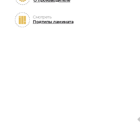
О производителе
Смотреть
Подтипы ламината