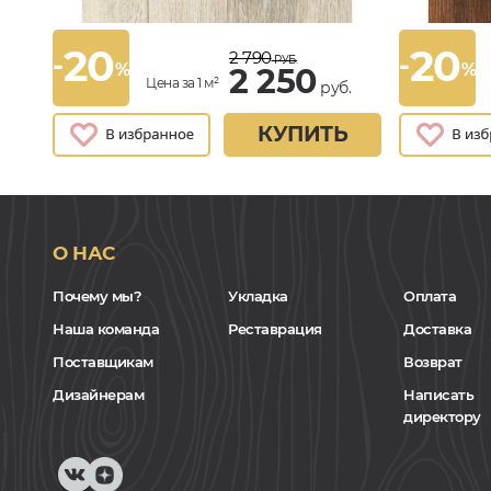
20
20
2 790
-
-
РУБ.
%
%
2 250
Цена за 1 м²
руб.
КУПИТЬ
О НАС
Почему мы?
Укладка
Оплата
Наша команда
Реставрация
Доставка
Поставщикам
Возврат
Дизайнерам
Написать
директору