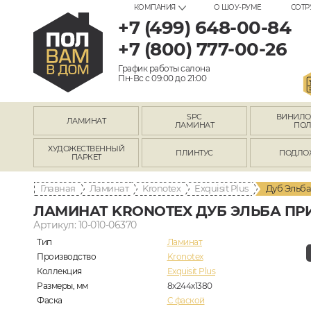
КОМПАНИЯ
О ШОУ-РУМЕ
СОТР
+7 (499) 648-00-84
+7 (800) 777-00-26
График работы салона
Пн-Вс с 09:00 до 21:00
SPC
ВИНИЛ
ЛАМИНАТ
ЛАМИНАТ
ПО
ХУДОЖЕСТВЕННЫЙ
ПЛИНТУС
ПОДЛО
ПАРКЕТ
Главная
Ламинат
Kronotex
Exquisit Plus
Дуб Эльб
ЛАМИНАТ KRONOTEX ДУБ ЭЛЬБА ПР
Артикул: 10-010-06370
Тип
Ламинат
Производство
Kronotex
Коллекция
Exquisit Plus
Размеры, мм
8х244х1380
Фаска
C фаской