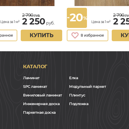
20
2 790
2 790
-
РУБ.
РУ
%
2 250
2 2
Цена за 1 м²
Цена за 1 м²
руб.
КУПИТЬ
КУ
КАТАЛОГ
Ламинат
Елка
SPC ламинат
Модульный паркет
Виниловый ламинат
Плинтус
Инженерная доска
Подложка
Паркетная доска