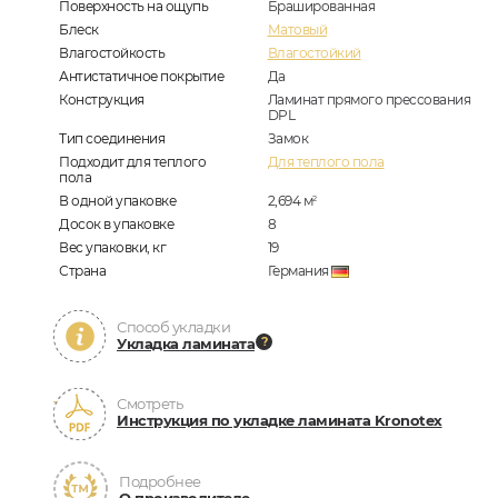
Поверхность на ощупь
Брашированная
Блеск
Матовый
Влагостойкость
Влагостойкий
Антистатичное покрытие
Да
Конструкция
Ламинат прямого прессования
DPL
Тип соединения
Замок
Подходит для теплого
Для теплого пола
пола
В одной упаковке
2,694
м
2
Досок в упаковке
8
Вес упаковки, кг
19
Страна
Германия
Способ укладки
Укладка ламината
Смотреть
Инструкция по укладке ламината Kronotex
Подробнее