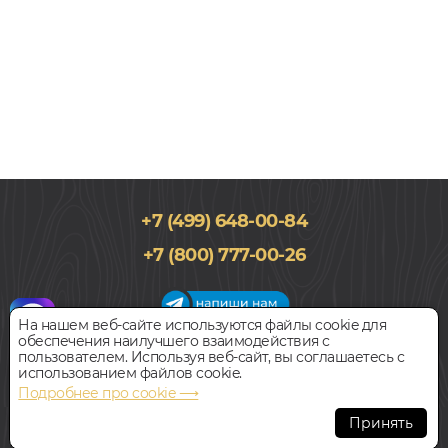
+7 (499) 648-00-84
238x1213, 12мм
+7 (800) 777-00-26
34 класс, Дуб, Однополосный, Влагостойкий
1 658
руб.
Цена за 1 м²
На нашем веб-сайте используются файлы cookie для
обеспечения наилучшего взаимодействия с
График работы салона
пользователем. Используя веб-сайт, вы соглашаетесь с
БЫСТРЫЙ ЗАКАЗ
КУПИТЬ
Пн-Вс с 09:00 до 21:00
использованием файлов cookie.
Наш адрес:
127018, г. Москва,
Подробнее про cookie ⟶
ул.Складочная, д.1, строение 9
Ламинат
Принять
FLOORWOOD ДУБ ХАРТУМ 810
Всегда свободная парковка