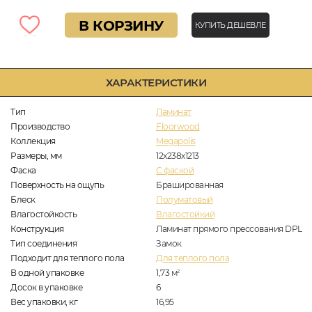
В КОРЗИНУ
КУПИТЬ ДЕШЕВЛЕ
ХАРАКТЕРИСТИКИ
Тип
Ламинат
Производство
Floorwood
Коллекция
Megapolis
Размеры, мм
12х238х1213
Фаска
C фаской
Поверхность на ощупь
Брашированная
Блеск
Полуматовый
Влагостойкость
Влагостойкий
Конструкция
Ламинат прямого прессования DPL
Тип соединения
Замок
Подходит для теплого пола
Для теплого пола
В одной упаковке
1,73
м
2
Досок в упаковке
6
Вес упаковки, кг
16,95