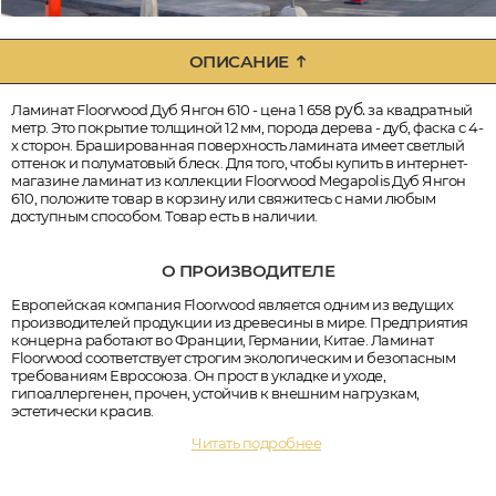
ОПИСАНИЕ
руб.
Ламинат Floorwood Дуб Янгон 610 - цена 1 658
за квадратный
метр. Это покрытие толщиной 12 мм, порода дерева - дуб, фаска с 4-
х сторон. Брашированная поверхность ламината имеет светлый
оттенок и полуматовый блеск. Для того, чтобы купить в интернет-
магазине ламинат из коллекции Floorwood Megapolis Дуб Янгон
610, положите товар в корзину или свяжитесь с нами любым
доступным способом. Товар есть в наличии.
О ПРОИЗВОДИТЕЛЕ
Европейская компания Floorwood является одним из ведущих
производителей продукции из древесины в мире. Предприятия
концерна работают во Франции, Германии, Китае. Ламинат
Floorwood соответствует строгим экологическим и безопасным
требованиям Евросоюза. Он прост в укладке и уходе,
гипоаллергенен, прочен, устойчив к внешним нагрузкам,
эстетически красив.
Читать подробнее