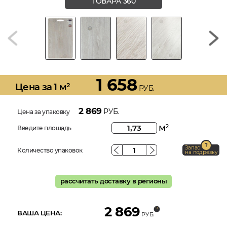
ТОВАРА 360
1 658
Цена за 1 м²
РУБ.
2 869
РУБ.
Цена за упаковку
м
2
Введите площадь
Запас
Количество упаковок
на подрезку
рассчитать доставку в регионы
2 869
ВАША ЦЕНА:
РУБ.