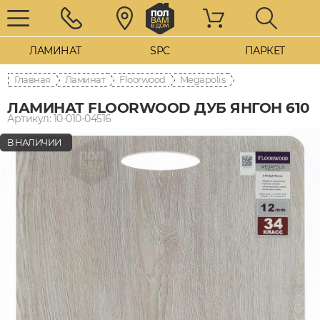
ЛАМИНАТ
SPC
ПАРКЕТ
Главная
Ламинат
Floorwood
Megapolis
ЛАМИНАТ FLOORWOOD ДУБ ЯНГОН 610
Артикул: 10-010-04516
В НАЛИЧИИ