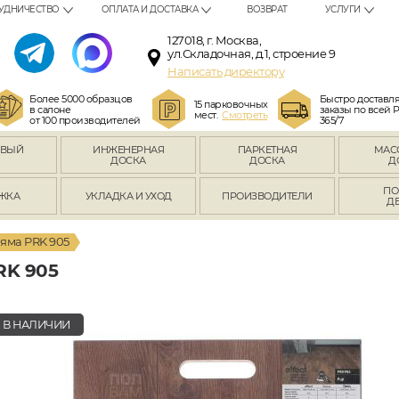
УДНИЧЕСТВО
ОПЛАТА И ДОСТАВКА
ВОЗВРАТ
УСЛУГИ
127018, г. Москва,
ул.Складочная, д.1, строение 9
Написать директору
Более 5000 образцов
Быстро доставл
15 парковочных
в салоне
заказы по всей 
мест.
Смотреть
от 100 производителей
365/7
ОВЫЙ
ИНЖЕНЕРНАЯ
ПАРКЕТНАЯ
МАС
Л
ДОСКА
ДОСКА
Д
ПО
ЖКА
УКЛАДКА И УХОД
ПРОИЗВОДИТЕЛИ
Д
яма PRK 905
K 905
В НАЛИЧИИ