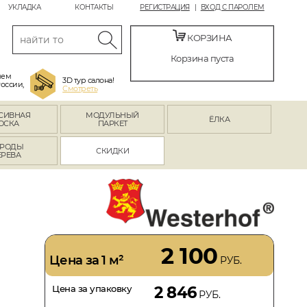
УКЛАДКА
КОНТАКТЫ
РЕГИСТРАЦИЯ
ВХОД С ПАРОЛЕМ
КОРЗИНА
Корзина пуста
яем
3D тур салона!
России,
Смотреть
СИВНАЯ
МОДУЛЬНЫЙ
ЁЛКА
ОСКА
ПАРКЕТ
РОДЫ
СКИДКИ
ЕРЕВА
2 100
Цена за 1 м²
РУБ.
Цена за упаковку
2 846
РУБ.