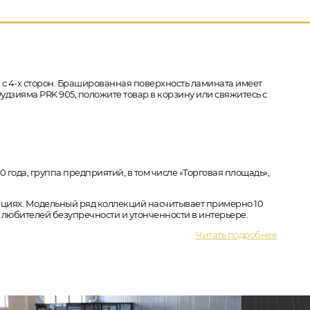
а с 4-х сторон. Брашированная поверхность ламината имеет
Фудзияма PRK 905, положите товар в корзину или свяжитесь с
года, группа предприятий, в том числе «Торговая площадь»,
кациях. Модельный ряд коллекций насчитывает примерно 10
юбителей безупречности и утонченности в интерьере.
Читать подробнее