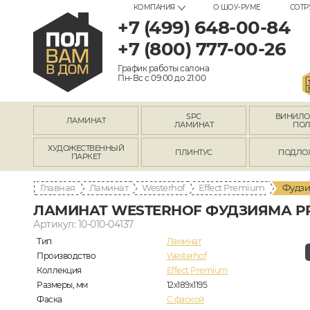
КОМПАНИЯ
О ШОУ-РУМЕ
СОТР
+7 (499) 648-00-84
+7 (800) 777-00-26
График работы салона
Пн-Вс с 09:00 до 21:00
SPC
ВИНИЛ
ЛАМИНАТ
ЛАМИНАТ
ПО
ХУДОЖЕСТВЕННЫЙ
ПЛИНТУС
ПОДЛО
ПАРКЕТ
Главная
Ламинат
Westerhof
Effect Premium
Фудзи
ЛАМИНАТ WESTERHOF ФУДЗИЯМА PR
Артикул: 10-010-04137
Тип
Ламинат
Производство
Westerhof
Коллекция
Effect Premium
Размеры, мм
12х189х1195
Фаска
C фаской