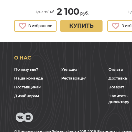
2 100
Цена за 1 м²
Це
руб.
КУПИТЬ
О НАС
Почему мы?
Укладка
Оплата
Наша команда
Реставрация
Доставка
Поставщикам
Возврат
Дизайнерам
Написать
директору
© Интернет-магазин Polvamvdom.ru 2011-2026. Все права защищен