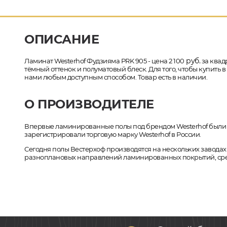
ОПИСАНИЕ
руб.
Ламинат Westerhof Фудзияма PRK 905 - цена 2 100
за квад
тёмный оттенок и полуматовый блеск. Для того, чтобы купить 
нами любым доступным способом. Товар есть в наличии.
О ПРОИЗВОДИТЕЛЕ
Впервые ламинированные полы под брендом Westerhof были вып
зарегистрировали торговую марку Westerhof в России.
Сегодня полы Вестерхоф производятся на нескольких заводах
разноплановых направлений ламинированных покрытий, сред