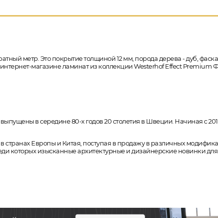
ратный метр. Это покрытие толщиной 12 мм, порода дерева - дуб, фаск
в интернет-магазине ламинат из коллекции Westerhof Effect Premium 
ущены в середине 80-х годов 20 столетия в Швеции. Начиная с 2010 
 в странах Европы и Китая, поступая в продажу в различных модифи
и которых изысканные архитектурные и дизайнерские новинки для л