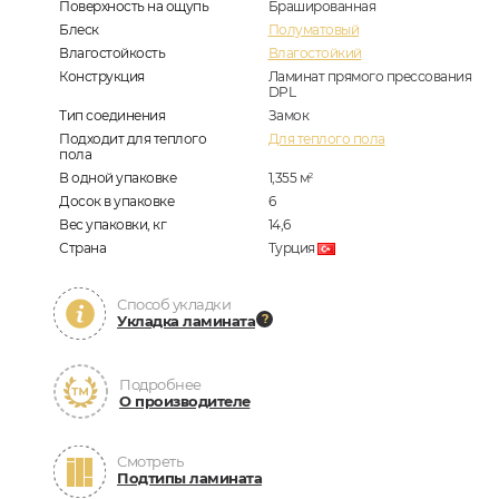
Поверхность на ощупь
Брашированная
Блеск
Полуматовый
Влагостойкость
Влагостойкий
Конструкция
Ламинат прямого прессования
DPL
Тип соединения
Замок
Подходит для теплого
Для теплого пола
пола
В одной упаковке
1,355
м
2
Досок в упаковке
6
Вес упаковки, кг
14,6
Страна
Турция
Способ укладки
Укладка ламината
Подробнее
О производителе
Смотреть
Подтипы ламината