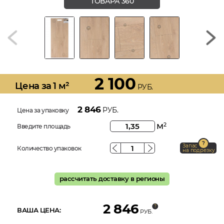
ТОВАРА 360
2 100
Цена за 1 м²
РУБ.
2 846
РУБ.
Цена за упаковку
м
2
Введите площадь
Запас
Количество упаковок
на подрезку
рассчитать доставку в регионы
2 846
ВАША ЦЕНА:
РУБ.