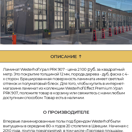
ОПИСАНИЕ
руб.
Ламинат Westerhof Урал PRK 907 - цена 2 100
за квадратный
метр. Это покрытие толщиной 12 мм, порода дерева - дуб, фаска с 4-
х сторон. Брашированная поверхность ламината имеет светлый
оттенок и полуматовый блеск. Для того, чтобы купить в интернет-
магазине ламинат из коллекции Westerhof Effect Premium Урал
PRK 907, положите товар в корзину или свяжитесь с нами любым
доступным способом. Товар есть в наличии.
О ПРОИЗВОДИТЕЛЕ
Впервые ламинированные полы под брендом Westerhof были
выпущены в середине 80-х годов 20 столетия в Швеции. Начиная с
2010 года, группа предприятий, в том числе «Торговая площадь»,