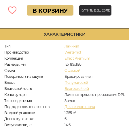
В КОРЗИНУ
КУПИТЬ ДЕШЕВЛЕ
ХАРАКТЕРИСТИКИ
Тип
Ламинат
Производство
Westerhof
Коллекция
Effect Premium
Размеры, мм
12х189х1195
Фаска
C фаской
Поверхность на ощупь
Брашированная
Блеск
Полуматовый
Влагостойкость
Влагостойкий
Конструкция
Ламинат прямого прессования DPL
Тип соединения
Замок
Подходит для теплого пола
Для теплого пола
В одной упаковке
1,355
м
2
Досок в упаковке
6
Вес упаковки, кг
14,6