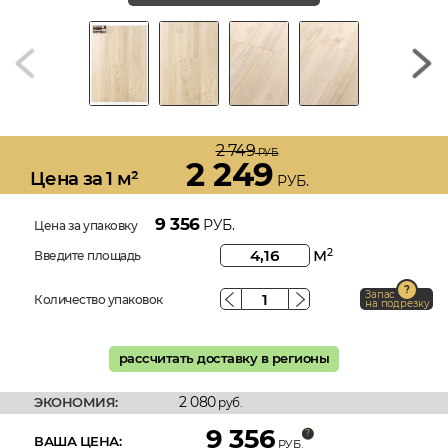
2 749
РУБ.
2 249
Цена за 1 м²
РУБ.
9 356
РУБ.
Цена за упаковку
м
2
Введите площадь
Запас
Количество упаковок
на подрезку
рассчитать доставку в регионы
2 080
ЭКОНОМИЯ:
руб.
9 356
ВАША ЦЕНА:
РУБ.