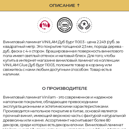
ОПИСАНИЕ
руб.
Виниловый ламинат VINILAM Дуб Бург 11003 - цена 2 249
за
квадратный метр. Это покрытие толщиной 2,5 мм, порода дерева -
дуб, фаска с 4-х сторон. Брашированная поверхность винилового
пола имеет светлый оттенок и матовый блеск. Для того, чтобы
купить в интернет-магазине виниловый ламинат из коллекции
VINILAM Glue Дуб Бург 11003, положите товар в корзину или
свяжитесь с нами любым доступным способом. Товар есть в
наличии.
О ПРОИЗВОДИТЕЛЕ
Виниловый ламинат Vinilam - это современное и надежное
напольное покрытие, обладающее превосходными
эксплуатационными и эстетическими характеристиками.
Производится напольное покрытие в Китае, основой является
прочный винил, имеющий верхнюю часть с фактурой натуральной
древесины или камня. Ассортимент насчитывает более 80
декоров, среди которых есть декоры елочки. Виниловый ламинат