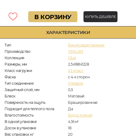
В КОРЗИНУ
КУПИТЬ ДЕШЕВЛЕ
ХАРАКТЕРИСТИКИ
Тип
Виниловый ламинат
Производство
VINILAM
Коллекция
Glue
Размеры, мм
2,5х188х1228
Класс нагрузки
43 класс
Фаска
с 4-х сторон
Тип соединения
Клеевой
Защитный слой, мм
0,5
Блеск
Матовый
Поверхность на ощупь
Брашированная
Подходит для теплого пола
Да
Влагостойкость
Водостойкий
В одной упаковке
4,16
м
2
Досок в упаковке
18
Вес упаковки, кг
20