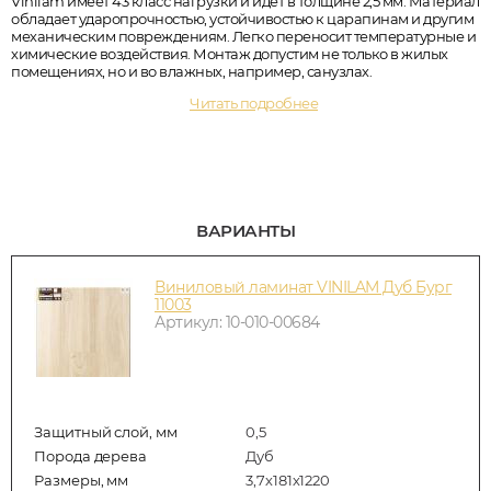
Vinilam имеет 43 класс нагрузки и идет в толщине 2,5 мм. Материал
обладает ударопрочностью, устойчивостью к царапинам и другим
механическим повреждениям. Легко переносит температурные и
химические воздействия. Монтаж допустим не только в жилых
помещениях, но и во влажных, например, санузлах.
Читать подробнее
ВАРИАНТЫ
Виниловый ламинат VINILAM Дуб Бург
11003
Артикул: 10-010-00684
Защитный слой, мм
0,5
Порода дерева
Дуб
Размеры, мм
3,7х181х1220