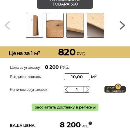
ТОВАРА 360
820
Цена за 1 м²
РУБ.
8 200
РУБ.
Цена за упаковку
м
2
Введите площадь
Запас
Количество упаковок
на подрезку
рассчитать доставку в регионы
8 200
ВАША ЦЕНА:
РУБ.