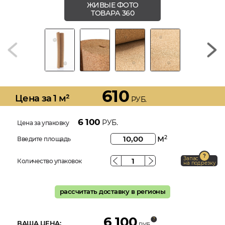
ЖИВЫЕ ФОТО
ТОВАРА 360
610
Цена за 1 м²
РУБ.
6 100
РУБ.
Цена за упаковку
м
2
Введите площадь
Запас
Количество упаковок
на подрезку
рассчитать доставку в регионы
6 100
ВАША ЦЕНА:
РУБ.