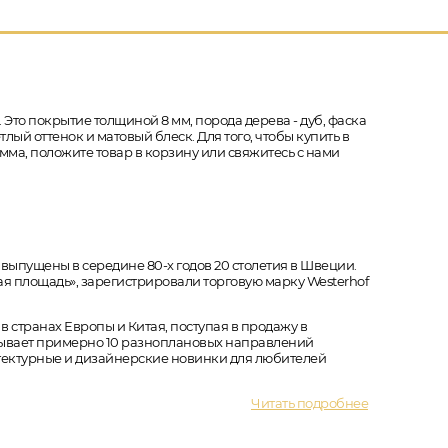
 Это покрытие толщиной 8 мм, порода дерева - дуб, фаска
лый оттенок и матовый блеск. Для того, чтобы купить в
мма, положите товар в корзину или свяжитесь с нами
ыпущены в середине 80-х годов 20 столетия в Швеции.
вая площадь», зарегистрировали торговую марку Westerhof
в странах Европы и Китая, поступая в продажу в
ывает примерно 10 разноплановых направлений
ектурные и дизайнерские новинки для любителей
Читать подробнее