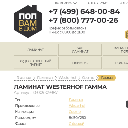
КОМПАНИЯ
О ШОУ-РУМЕ
СОТР
+7 (499) 648-00-84
+7 (800) 777-00-26
График работы салона
Пн-Вс с 09:00 до 21:00
SPC
ВИНИЛ
ЛАМИНАТ
ЛАМИНАТ
ПО
ХУДОЖЕСТВЕННЫЙ
ПЛИНТУС
ПОДЛО
ПАРКЕТ
Главная
Ламинат
Westerhof
Cosmo
Гамма
ЛАМИНАТ WESTERHOF ГАММА
Артикул: 10-009-09967
Тип
Ламинат
Производство
Westerhof
Коллекция
Cosmo
Размеры, мм
8х190х1290
Фаска
C фаской