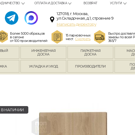
УДНИЧЕСТВО
ОПЛАТА И ДОСТАВКА
ВОЗВРАТ
УСЛУГИ
127018, г. Москва,
ул.Складочная, д.1, строение 9
Написать директору
Более 5000 образцов
Быстро доставл
15 парковочных
в салоне
заказы по всей 
мест.
Смотреть
от 100 производителей
365/7
ОВЫЙ
ИНЖЕНЕРНАЯ
ПАРКЕТНАЯ
МАС
Л
ДОСКА
ДОСКА
Д
ПО
ЖКА
УКЛАДКА И УХОД
ПРОИЗВОДИТЕЛИ
Д
В НАЛИЧИИ