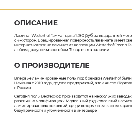
ОПИСАНИЕ
руб.
Ламинат Westerhof Гамма - цена 1 590
за квадратный метр.
с 4-х сторон. Брашированная поверхность ламината имеет свет
интернет-магазине ламинат из коллекции Westerhof Cosmo Га
любым доступным способом. Товар есть в наличии.
О ПРОИЗВОДИТЕЛЕ
Впервые ламинированные полы под брендом Westerhof были в
Начиная с 2010 года, группа предприятий, в том числе «Торго
в России.
Сегодня полы Вестерхоф производятся на нескольких заводах 
различных модификациях. Модельный ряд коллекций насчит
ламинированных покрытий, среди которых изысканные архит
безупречности и утонченности в интерьере.