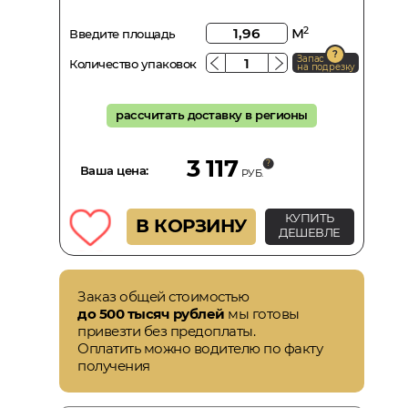
м
2
Введите площадь
Запас
Количество упаковок
на подрезку
рассчитать доставку в регионы
3 117
Ваша цена:
РУБ.
КУПИТЬ
В КОРЗИНУ
ДЕШЕВЛЕ
Заказ общей стоимостью
до 500 тысяч рублей
мы готовы
привезти без предоплаты.
Оплатить можно водителю по факту
получения