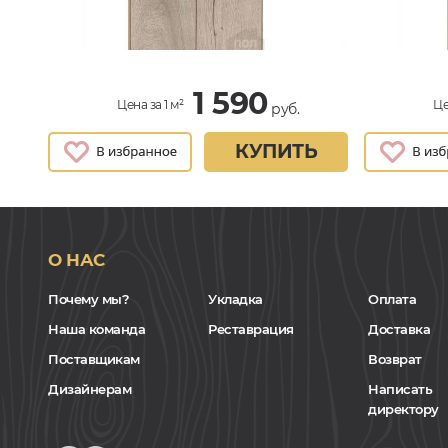
1 590
Цена за 1 м²
Це
руб.
КУПИТЬ
О НАС
Почему мы?
Укладка
Оплата
Наша команда
Реставрация
Доставка
Поставщикам
Возврат
Дизайнерам
Написать
директору