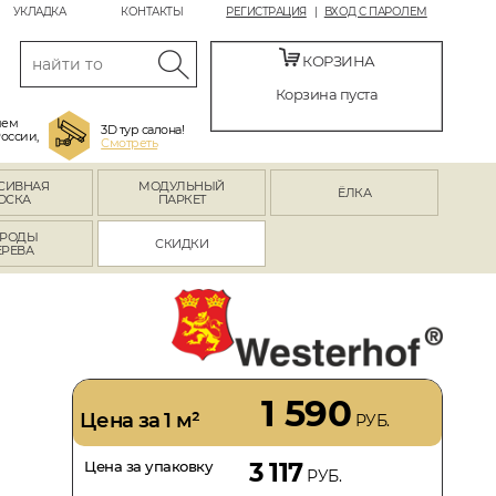
УКЛАДКА
КОНТАКТЫ
РЕГИСТРАЦИЯ
ВХОД С ПАРОЛЕМ
КОРЗИНА
Корзина пуста
яем
3D тур салона!
России,
Смотреть
СИВНАЯ
МОДУЛЬНЫЙ
ЁЛКА
ОСКА
ПАРКЕТ
РОДЫ
СКИДКИ
ЕРЕВА
1 590
Цена за 1 м²
РУБ.
Цена за упаковку
3 117
РУБ.