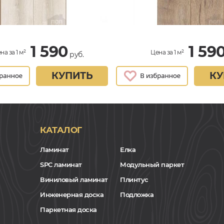
1 590
1 59
на за 1 м²
Цена за 1 м²
руб.
КУПИТЬ
КУ
КАТАЛОГ
Ламинат
Елка
SPC ламинат
Модульный паркет
Виниловый ламинат
Плинтус
Инженерная доска
Подложка
Паркетная доска