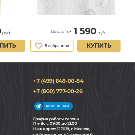
0
1 590
Цена за 1 м²
руб.
руб.
ПИТЬ
КУПИТЬ
+7 (499) 648-00-84
+7 (800) 777-00-26
График работы салона
Пн-Вс с 09:00 до 21:00
Наш адрес:
127018, г. Москва,
ул.Складочная, д.1, строение 9