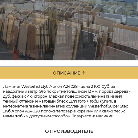
ОПИСАНИЕ
руб.
Ламинат Westerhof Дуб Арлон А24028 - цена 2 100
за
квадратный метр. Это покрытие толщиной 12 мм, порода дерева -
дуб, фаска с 4-х сторон. Гладкая поверхность ламината имеет
тёмный оттенок и матовый блеск. Для того, чтобы купить в
интернет-магазине ламинат из коллекции Westerhof Super Step
Дуб Арлон А24028, положите товар в корзину или свяжитесь с
нами любым доступным способом. Товар есть в наличии.
О ПРОИЗВОДИТЕЛЕ