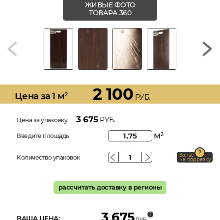
ЖИВЫЕ ФОТО
ТОВАРА 360
2 100
Цена за 1 м²
РУБ.
3 675
РУБ.
Цена за упаковку
м
2
Введите площадь
Запас
Количество упаковок
на подрезку
рассчитать доставку в регионы
3 675
ВАША ЦЕНА:
РУБ.