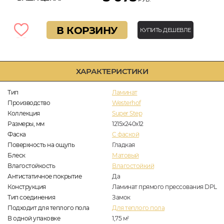
В КОРЗИНУ
КУПИТЬ ДЕШЕВЛЕ
ХАРАКТЕРИСТИКИ
Тип
Ламинат
Производство
Westerhof
Коллекция
Super Step
Размеры, мм
1215x240x12
Фаска
C фаской
Поверхность на ощупь
Гладкая
Блеск
Матовый
Влагостойкость
Влагостойкий
Антистатичное покрытие
Да
Конструкция
Ламинат прямого прессования DPL
Тип соединения
Замок
Подходит для теплого пола
Для теплого пола
В одной упаковке
1,75
м
2