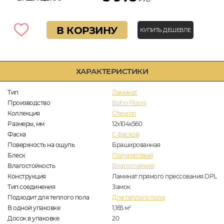
В КОРЗИНУ
КУПИТЬ ДЕШЕВЛЕ
ХАРАКТЕРИСТИКИ
Тип
Ламинат
Производство
Boho Floors
Коллекция
Chevron
Размеры, мм
12x104x560
Фаска
C фаской
Поверхность на ощупь
Брашированная
Блеск
Полуматовый
Влагостойкость
Влагостойкий
Конструкция
Ламинат прямого прессования DPL
Тип соединения
Замок
Подходит для теплого пола
Для теплого пола
В одной упаковке
1,165
м
2
Досок в упаковке
20