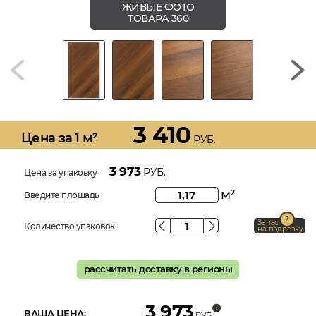
ЖИВЫЕ ФОТО
ТОВАРА 360
3 410
Цена за 1 м²
РУБ.
3 973
РУБ.
Цена за упаковку
м
2
Введите площадь
Запас
Количество упаковок
на подрезку
рассчитать доставку в регионы
3 973
ВАША ЦЕНА:
РУБ.