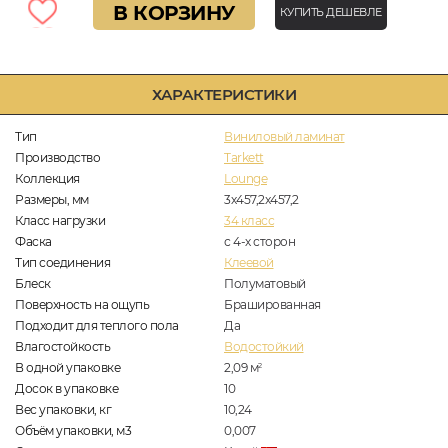
В КОРЗИНУ
КУПИТЬ ДЕШЕВЛЕ
ХАРАКТЕРИСТИКИ
Тип
Виниловый ламинат
Производство
Tarkett
Коллекция
Lounge
Размеры, мм
3х457,2x457,2
Класс нагрузки
34 класс
Фаска
с 4-х сторон
Тип соединения
Клеевой
Блеск
Полуматовый
Поверхность на ощупь
Брашированная
Подходит для теплого пола
Да
Влагостойкость
Водостойкий
В одной упаковке
2,09
м
2
Досок в упаковке
10
Вес упаковки, кг
10,24
Объём упаковки, м3
0,007