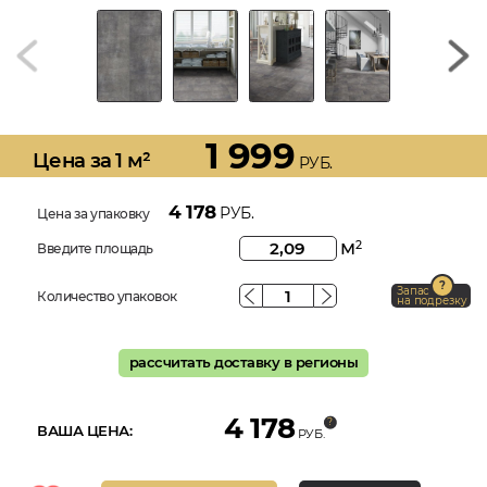
1 999
Цена за 1 м²
РУБ.
4 178
РУБ.
Цена за упаковку
м
2
Введите площадь
Запас
Количество упаковок
на подрезку
рассчитать доставку в регионы
4 178
ВАША ЦЕНА:
РУБ.