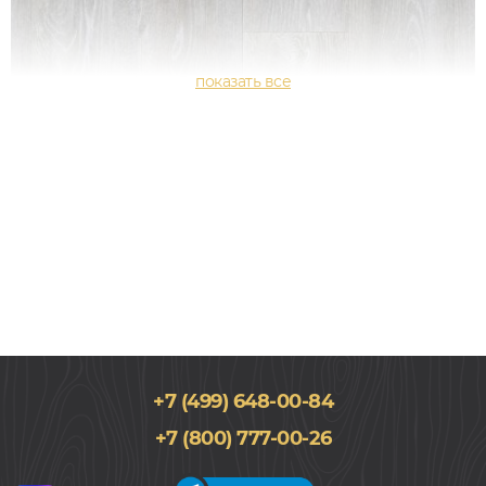
+7 (499) 648-00-84
152,4x914,4, 3мм
+7 (800) 777-00-26
Дуб, Однополосный, Водостойкий