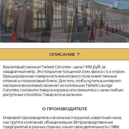
ОПИСАНИЕ
руб.
Виниловый ламинат Tarkett Concrete - цена 1 999
за
квадратный метр. Это покрытие толщиной 3 мм, фаска с 4-х сторон.
Брашированная поверхность винилового пола имеет тёмный
оттенок и полуматовый блеск. Для того, чтобы купить в интернет-
магазине виниловый ламинат из коллекции Tarkett Lounge
Concrete, положите товар в корзину или свяжитесь с нами любым
доступным способом. Товар есть в наличии.
О ПРОИЗВОДИТЕЛЕ
Мировой производитель напольных покрытий, известный ныне,
как группа компаний, объединивших 28 производственных
предприятий в разных странах, начал свою деятельность с 1886