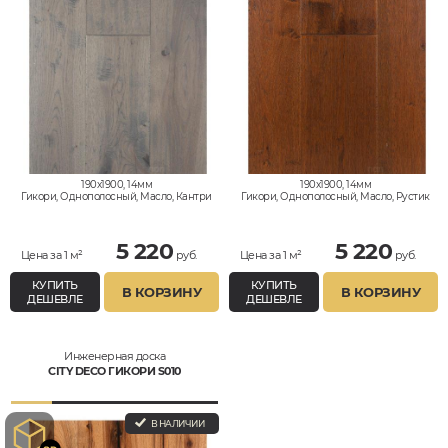
190x1900, 14мм
190x1900, 14мм
Гикори, Однополосный, Масло, Кантри
Гикори, Однополосный, Масло, Рустик
5 220
5 220
Цена за 1 м²
руб.
Цена за 1 м²
руб.
КУПИТЬ
КУПИТЬ
В КОРЗИНУ
В КОРЗИНУ
ДЕШЕВЛЕ
ДЕШЕВЛЕ
Инженерная доска
CITY DECO ГИКОРИ S010
В НАЛИЧИИ