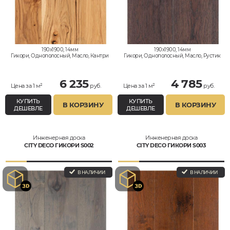
190x1900, 14мм
190x1900, 14мм
Гикори, Однополосный, Масло, Кантри
Гикори, Однополосный, Масло, Рустик
6 235
4 785
Цена за 1 м²
руб.
Цена за 1 м²
руб.
КУПИТЬ
КУПИТЬ
В КОРЗИНУ
В КОРЗИНУ
ДЕШЕВЛЕ
ДЕШЕВЛЕ
Инженерная доска
Инженерная доска
CITY DECO ГИКОРИ S002
CITY DECO ГИКОРИ S003
В НАЛИЧИИ
В НАЛИЧИИ