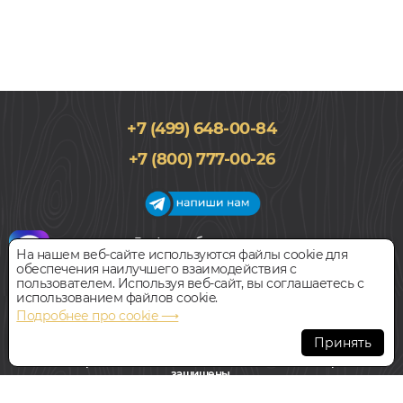
+7 (499) 648-00-84
+7 (800) 777-00-26
График работы салона
На нашем веб-сайте используются файлы cookie для
Пн-Вс с 09:00 до 21:00
обеспечения наилучшего взаимодействия с
Наш адрес:
127018, г. Москва,
пользователем. Используя веб-сайт, вы соглашаетесь с
ул.Складочная, д.1, строение 9
использованием файлов cookie.
Подробнее про cookie ⟶
Всегда свободная парковка
Принять
© Интернет-магазин Polvamvdom.ru 2011-2026. Все права
защищены.
При копировании материалов прямая ссылка на сайт