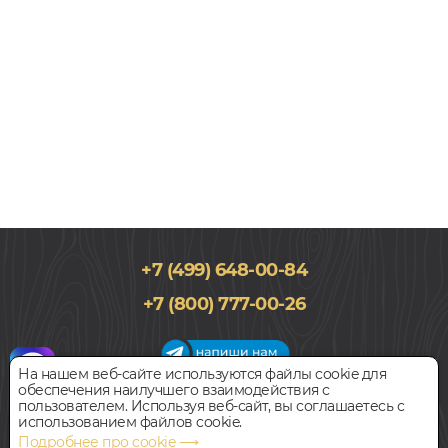
+7 (499) 648-00-84
+7 (800) 777-00-26
На нашем веб-сайте используются файлы cookie для
обеспечения наилучшего взаимодействия с
График работы салона
пользователем. Используя веб-сайт, вы соглашаетесь с
Пн-Вс с 09:00 до 21:00
использованием файлов cookie.
Наш адрес:
127018, г. Москва,
Подробнее про cookie ⟶
ул.Складочная, д.1, строение 9