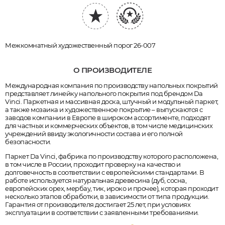
Межкомнатный художественный порог 26-007
О ПРОИЗВОДИТЕЛЕ
Международная компания по производству напольных покрытий
представляет линейку напольного покрытия под брендом Da
Vinci. Паркетная и массивная доска, штучный и модульный паркет,
а также мозаика и художественное покрытие – выпускаются с
заводов компании в Европе в широком ассортименте, подходят
для частных и коммерческих объектов, в том числе медицинских
учреждений ввиду экологичности состава и его полной
безопасности.
Паркет Da Vinci, фабрика по производству которого расположена,
в том числе в России, проходит проверку на качество и
долговечность в соответствии с европейскими стандартами. В
работе используется натуральная древесина (дуб, сосна,
европейских орех, мербау, тик, ироко и прочее), которая проходит
несколько этапов обработки, в зависимости от типа продукции.
Гарантия от производителя достигает 25 лет, при условиях
эксплуатации в соответствии с заявленными требованиями.