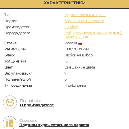
ХАРАКТЕРИСТИКИ
Тип
Художественный паркет
Подтип
Межкомнатные пороги
Производство
Da Vinci
Порода дерева
Дуб
,
Орех Европейский (Грецкий)
,
Венге
,
Вишня
Страна
Россия
Размеры, мм
1000*300*15мм
Блеск
Любой на выбор
Толщина, мм
15
Цвет
Смешанные цвета
Вес упаковки, кг
7
Полезный слой
6
Тип соединения
Паз-Шпонка
Подробнее
О производителе
Смотреть
Подтипы художественного паркета