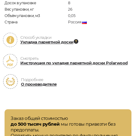
Досок в упаковке
8
Вес упаковки, кг
26
Объём упаковки, м3
0,05
Страна
Россия
Способ укладки
Укладка паркетной доски
Смотреть
Инструкция по укладке паркетной доски Polarwood
Подробнее
О производителе
Заказ общей стоимостью
до 500 тысяч рублей
мы готовы привезти без
предоплаты.
Оплатить можно водителю по факту получения