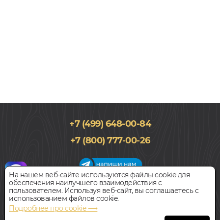
+7 (499) 648-00-84
188x2266, 14мм
+7 (800) 777-00-26
Дуб, Трехполосный, Лак, Рустик
4 680
руб.
Цена за 1 м²
На нашем веб-сайте используются файлы cookie для
обеспечения наилучшего взаимодействия с
График работы салона
пользователем. Используя веб-сайт, вы соглашаетесь с
БЫСТРЫЙ ЗАКАЗ
КУПИТЬ
Пн-Вс с 09:00 до 21:00
использованием файлов cookie.
Наш адрес:
127018, г. Москва,
Подробнее про cookie ⟶
ул.Складочная, д.1, строение 9
Паркетная доска