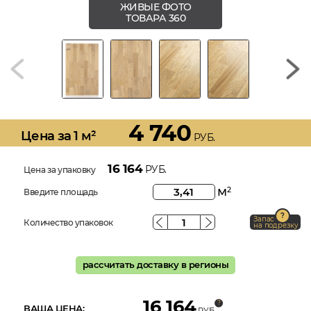
ЖИВЫЕ ФОТО
ТОВАРА 360
4 740
Цена за 1 м²
РУБ.
16 164
РУБ.
Цена за упаковку
м
2
Введите площадь
Запас
Количество упаковок
на подрезку
рассчитать доставку в регионы
16 164
ВАША ЦЕНА:
РУБ.