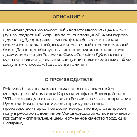
ОПИСАНИЕ
Паркетная доска Polarwood Дуб каллисто масло 3п - цена 4 740
руб.
за квадратный метр. Это покрытие толщиной 14 мм, порода
дерева - дуб, сортировка - рустик, фаска без фаски. Гладкая
поверхность паркетной доски имеет светлый оттенок и матовый
блеск. Для того, чтобы купить в интернет-магазине паркетную
доску из коллекции Polarwood Classic Collection Дуб каллисто
масло 3п, положите товар в корзину или свяжитесь с нами любым
доступным способом. Товар есть в наличии.
О ПРОИЗВОДИТЕЛЕ
Polarwood – это новая коллекция напольных покрытий от
международной компании Карелия-Упофлор. Бренд работает с
1955, а его заводы располагаются в России, а также на территории
Румынии. Компания занимается преимущественно
производством паркетной доски, которая пользуется широкой
популярностью во всем мире. Основное достоинство напольного
покрытия – оптимальные цены и отменное качество продукции
Поларвуд.
Читать подробнее