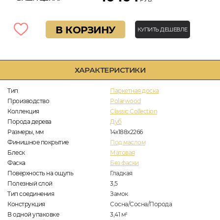
В КОРЗИНУ
КУПИТЬ ДЕШЕВЛЕ
ХАРАКТЕРИСТИКИ
Тип
Паркетная доска
Производство
Polarwood
Коллекция
Classic Collection
Порода дерева
Дуб
Размеры, мм
14х188х2266
Финишное покрытие
Под маслом
Блеск
Матовая
Фаска
Без фаски
Поверхность на ощупь
Гладкая
Полезный слой
3,5
Тип соединения
Замок
Конструкция
Сосна/Сосна/Порода
В одной упаковке
3,41
м
2