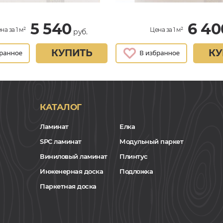
5 540
6 40
на за 1 м²
Цена за 1 м²
руб.
КУПИТЬ
КУ
КАТАЛОГ
Ламинат
Елка
SPC ламинат
Модульный паркет
Виниловый ламинат
Плинтус
Инженерная доска
Подложка
Паркетная доска