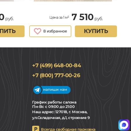
0
7 510
Цена за 1 м²
руб.
руб.
ПИТЬ
КУПИТЬ
+7 (499) 648-00-84
+7 (800) 777-00-26
График работы салона
Пн-Вс с 09:00 до 21:00
Наш адрес:
127018, г. Москва,
ул.Складочная, д.1, строение 9
Всегда свободная парковка