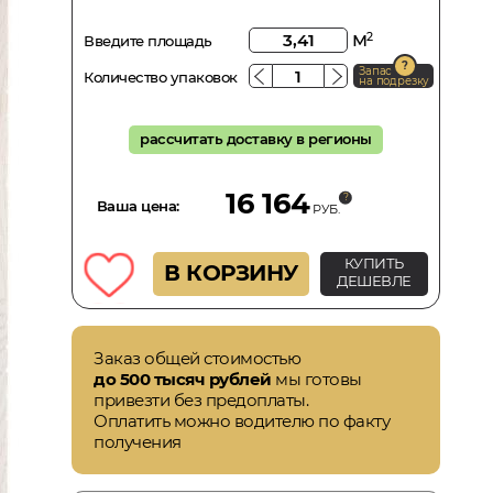
м
2
Введите площадь
Запас
Количество упаковок
на подрезку
рассчитать доставку в регионы
16 164
Ваша цена:
РУБ.
КУПИТЬ
В КОРЗИНУ
ДЕШЕВЛЕ
Заказ общей стоимостью
до 500 тысяч рублей
мы готовы
привезти без предоплаты.
Оплатить можно водителю по факту
получения