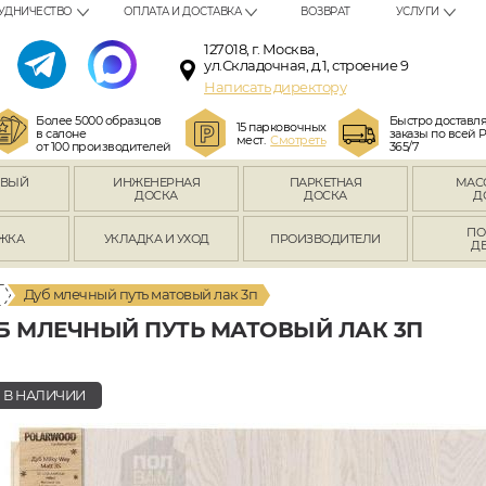
УДНИЧЕСТВО
ОПЛАТА И ДОСТАВКА
ВОЗВРАТ
УСЛУГИ
127018, г. Москва,
ул.Складочная, д.1, строение 9
Написать директору
Более 5000 образцов
Быстро доставл
15 парковочных
в салоне
заказы по всей 
мест.
Смотреть
от 100 производителей
365/7
ОВЫЙ
ИНЖЕНЕРНАЯ
ПАРКЕТНАЯ
МАС
Л
ДОСКА
ДОСКА
Д
ПО
ЖКА
УКЛАДКА И УХОД
ПРОИЗВОДИТЕЛИ
Д
Дуб млечный путь матовый лак 3п
Б МЛЕЧНЫЙ ПУТЬ МАТОВЫЙ ЛАК 3П
В НАЛИЧИИ