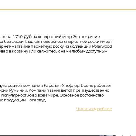
руб.
 цена 4 740
за квадратный метр. Это покрытие
ска без фаски. Гладкая поверхность паркетной доски имеет
нтернет-магазине паркетную доску из коллекции Polarwood
 товар в корзину или свяжитесь с нами любым доступным
ждународной компании Карелия-Упофлор. Бренд работает
рритории Румынии. Компания занимается преимущественно
 популярностью во всем мире. Основное достоинство
во продукции Поларвуд.
Читать подробнее