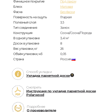
Финишное покрытие
Под лаком
Блеск
Матовая
Фаска
Без фаски
Поверхность на ощупь
Гладкая
Полезный слой
3,5
Тип соединения
Замок
Конструкция
Сосна/Сосна/Порода
В одной упаковке
3,41
м
2
Досок в упаковке
8
Вес упаковки, кг
26
Объём упаковки, м3
0,05
Страна
Россия
Способ укладки
Укладка паркетной доски
Смотреть
Инструкция по укладке паркетной доски
Polarwood
Подробнее
О производителе