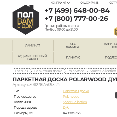
КОМПАНИЯ
О ШОУ-РУМЕ
СОТР
+7 (499) 648-00-84
+7 (800) 777-00-26
График работы салона
Пн-Вс с 09:00 до 21:00
SPC
ВИНИЛ
ЛАМИНАТ
ЛАМИНАТ
ПО
ХУДОЖЕСТВЕННЫЙ
ПЛИНТУС
ПОДЛО
ПАРКЕТ
Главная
Паркетная доска
Polarwood
Space Collection
ПАРКЕТНАЯ ДОСКА POLARWOOD ДУ
Артикул: 30112781A4095124
Тип
Паркетная доска
Производство
Polarwood
Коллекция
Space Collection
Порода дерева
Дуб
Размеры, мм
14х188х2266