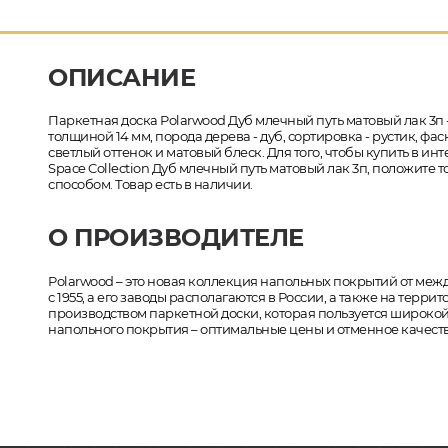
ОПИСАНИЕ
Паркетная доска Polarwood Дуб млечный путь матовый лак 3п -
толщиной 14 мм, порода дерева - дуб, сортировка - рустик, фа
светлый оттенок и матовый блеск. Для того, чтобы купить в и
Space Collection Дуб млечный путь матовый лак 3п, положите
способом. Товар есть в наличии.
О ПРОИЗВОДИТЕЛЕ
Polarwood – это новая коллекция напольных покрытий от ме
с 1955, а его заводы располагаются в России, а также на те
производством паркетной доски, которая пользуется широкой
напольного покрытия – оптимальные цены и отменное качест