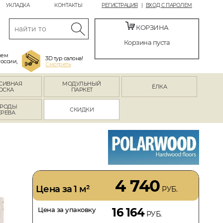
УКЛАДКА
КОНТАКТЫ
РЕГИСТРАЦИЯ
ВХОД С ПАРОЛЕМ
КОРЗИНА
Корзина пуста
яем
3D тур салона!
России,
Смотреть
СИВНАЯ
МОДУЛЬНЫЙ
ЁЛКА
ОСКА
ПАРКЕТ
РОДЫ
СКИДКИ
ЕРЕВА
4 740
Цена за 1 м²
РУБ.
Цена за упаковку
16 164
РУБ.