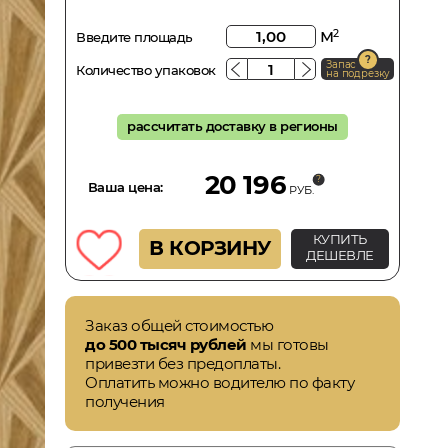
м
2
Введите площадь
Запас
Количество упаковок
на подрезку
рассчитать доставку в регионы
20 196
Ваша цена:
РУБ.
КУПИТЬ
В КОРЗИНУ
ДЕШЕВЛЕ
Заказ общей стоимостью
до 500 тысяч рублей
мы готовы
привезти без предоплаты.
Оплатить можно водителю по факту
получения