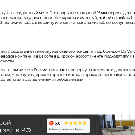
руб.
за квадратный метр. Это покрытие толщиной 15 мм, порода дерева
кая поверхность художественного паркета и матовый, любой на выбор бл
, положите товар в корзину или свяжитесь с нами любым доступным сп
й представляет линейку напольного покрытия под брендом Da Vinci.
заводов компании в Европе в широком ассортименте, подходят для ча
сности.
на, в том числе в России, проходит проверку на качество и долговечн
орех, мербау, тик, ироко и прочее), которая проходит несколько этап
в соответствии с заявленными требованиями.