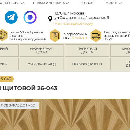
УДНИЧЕСТВО
ОПЛАТА И ДОСТАВКА
ВОЗВРАТ
УСЛУГИ
127018, г. Москва,
ул.Складочная, д.1, строение 9
Написать директору
Более 5000 образцов
Быстро доставл
15 парковочных
в салоне
заказы по всей 
мест.
Смотреть
от 100 производителей
365/7
ОВЫЙ
ИНЖЕНЕРНАЯ
ПАРКЕТНАЯ
МАС
Л
ДОСКА
ДОСКА
Д
ПО
ЖКА
УКЛАДКА И УХОД
ПРОИЗВОДИТЕЛИ
Д
6-043
 ЩИТОВОЙ 26-043
ПОД ЗАКАЗ ДО 1 МЕС