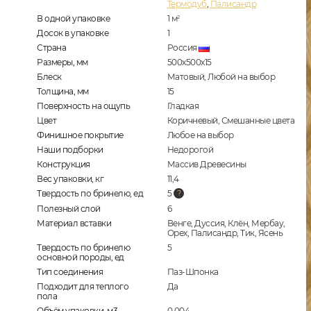
Термодуб
,
Палисандр
В одной упаковке
1
м
2
Досок в упаковке
1
Страна
Россия
Размеры, мм
500x500x15
Блеск
Матовый, Любой на выбор
Толщина, мм
15
Поверхность на ощупь
Гладкая
Цвет
Коричневый, Смешанные цвета
Финишное покрытие
Любое на выбор
Наши подборки
Недорогой
Конструкция
Массив Древесины
Вес упаковки, кг
11,4
Твердость по бринелю, ед
5
Полезный слой
6
Материал вставки
Венге, Дуссия, Клён, Мербау,
Орех, Палисандр, Тик, Ясень
Твердость по бринелю
5
основной породы, ед
Тип соединения
Паз-Шпонка
Подходит для теплого
Да
пола
Объём упаковки, м3
0,004