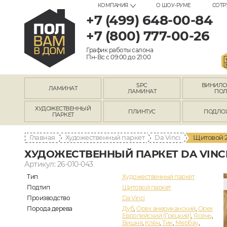
КОМПАНИЯ
О ШОУ-РУМЕ
СОТР
+7 (499) 648-00-84
+7 (800) 777-00-26
График работы салона
Пн-Вс с 09:00 до 21:00
SPC
ВИНИЛ
ЛАМИНАТ
ЛАМИНАТ
ПО
ХУДОЖЕСТВЕННЫЙ
ПЛИНТУС
ПОДЛО
ПАРКЕТ
Главная
Художественный паркет
Da Vinci
Щитовой 2
ХУДОЖЕСТВЕННЫЙ ПАРКЕТ DA VINCI
Артикул: 26-010-043
Тип
Художественный паркет
Подтип
Щитовой паркет
Производство
Da Vinci
Порода дерева
Дуб
,
Орех американский
,
Орех
Европейский (Грецкий)
,
Ясень
,
Вишня
,
Клён
,
Тик
,
Мербау
,