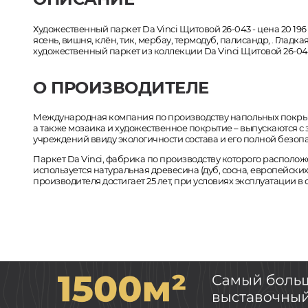
Художественный паркет Da Vinci Щитовой 26-043 - цена 20 196
ясень, вишня, клён, тик, мербау, термодуб, палисандр, . Глад
художественный паркет из коллекции Da Vinci Щитовой 26-043
О ПРОИЗВОДИТЕЛЕ
Международная компания по производству напольных покрыти
а также мозаика и художественное покрытие – выпускаются с 
учреждений ввиду экологичности состава и его полной безопа
Паркет Da Vinci, фабрика по производству которого расположе
используется натуральная древесина (дуб, сосна, европейских 
производителя достигает 25 лет, при условиях эксплуатации 