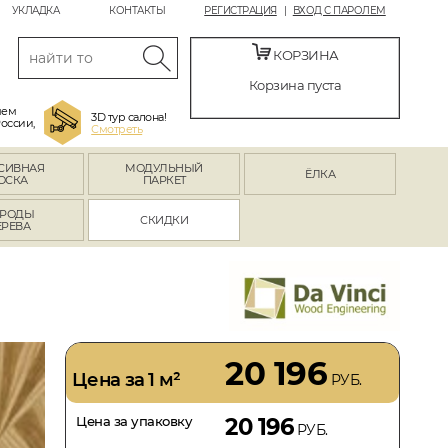
УКЛАДКА
КОНТАКТЫ
РЕГИСТРАЦИЯ
ВХОД С ПАРОЛЕМ
КОРЗИНА
Корзина пуста
яем
3D тур салона!
России,
Смотреть
СИВНАЯ
МОДУЛЬНЫЙ
ЁЛКА
ОСКА
ПАРКЕТ
РОДЫ
СКИДКИ
ЕРЕВА
20 196
Цена за 1 м²
РУБ.
Цена за упаковку
20 196
РУБ.