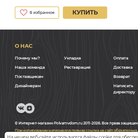
КУПИТЬ
О НАС
Почему мы?
Укладка
Оплата
Наша команда
Реставрация
Доставка
Поставщикам
Возврат
Дизайнерам
Написать
директору
© Интернет-магазин Polvamvdom.ru 2011-2026. Все права защищен
При копировании материалов прямая ссылка на сайт обязательна
.
На нашем веб-сайте используются файлы cookie для обеспе