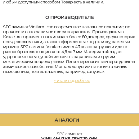
любым доступным способом. Товар есть в наличии.
О ПРОИЗВОДИТЕЛЕ
SPC ламинат Vinilam - это современное напольное покрытие, по
прочности сопоставимое с керамогранитом. Производится в
Китае. Ассортимент насчитывает более 80 декоров, среди которых
есть декоры елочки, а также оформленные под плитку, камень и
мрамор. SPC ламинат Vinilam имеет 43 класс нагрузки и идет в
разнообразных толщинах: от 4,5 до 7 мм. Материал обладает
ударопрочностью, устойчивостью к царапинам и другим
механическим повреждениям. Легко переносит температурные и
химические воздействия. Монтаж допустим не только в жилых
помещениях, но и во влажных, например, санузлах.
Читать подробнее
АНАЛОГИ
SPC ламинат
VINILAM ДУБ ГЕНТ 10-064