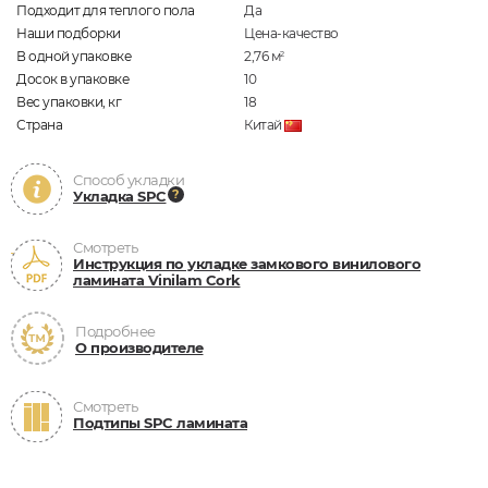
Подходит для теплого пола
Да
Наши подборки
Цена-качество
В одной упаковке
2,76
м
2
Досок в упаковке
10
Вес упаковки, кг
18
Страна
Китай
Способ укладки
Укладка SPC
Смотреть
Инструкция по укладке замкового винилового
ламината Vinilam Cork
Подробнее
О производителе
Смотреть
Подтипы SPC ламината