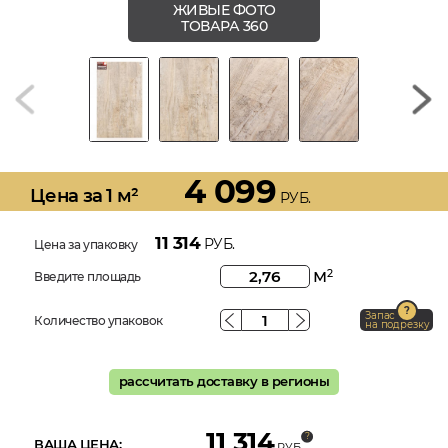
ЖИВЫЕ ФОТО
ТОВАРА 360
4 099
Цена за 1 м²
РУБ.
11 314
РУБ.
Цена за упаковку
м
2
Введите площадь
Запас
Количество упаковок
на подрезку
рассчитать доставку в регионы
11 314
ВАША ЦЕНА:
РУБ.