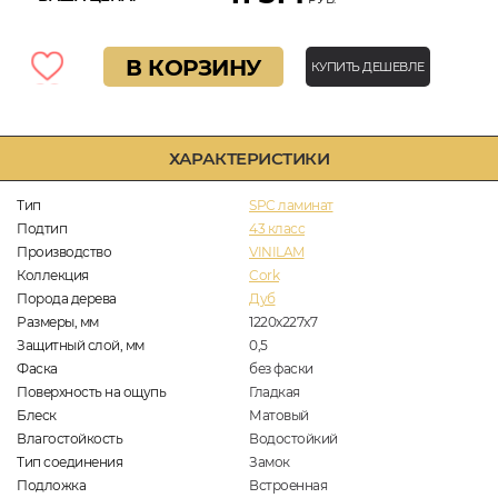
В КОРЗИНУ
КУПИТЬ ДЕШЕВЛЕ
ХАРАКТЕРИСТИКИ
Тип
SPC ламинат
Подтип
43 класс
Производство
VINILAM
Коллекция
Cork
Порода дерева
Дуб
Размеры, мм
1220x227x7
Защитный слой, мм
0,5
Фаска
без фаски
Поверхность на ощупь
Гладкая
Блеск
Матовый
Влагостойкость
Водостойкий
Тип соединения
Замок
Подложка
Встроенная