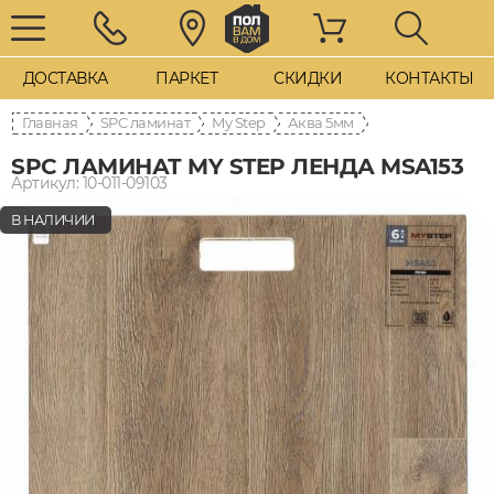
ДОСТАВКА
ПАРКЕТ
СКИДКИ
КОНТАКТЫ
Главная
SPC ламинат
My Step
Аква 5мм
SPC ЛАМИНАТ MY STEP ЛЕНДА MSA153
Артикул: 10-011-09103
В НАЛИЧИИ