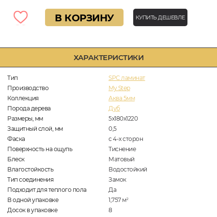
В КОРЗИНУ
КУПИТЬ ДЕШЕВЛЕ
ХАРАКТЕРИСТИКИ
Тип
SPC ламинат
Производство
My Step
Коллекция
Аква 5мм
Порода дерева
Дуб
Размеры, мм
5x180x1220
Защитный слой, мм
0,5
Фаска
с 4-х сторон
Поверхность на ощупь
Тиснение
Блеск
Матовый
Влагостойкость
Водостойкий
Тип соединения
Замок
Подходит для теплого пола
Да
В одной упаковке
1,757
м
2
Досок в упаковке
8