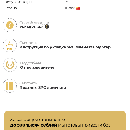
Вес упаковки, кг
19
Страна
Китай
Способ укладки
Укладка SPC
Смотреть
Инструкция по укладке SPC ламината My Step
Подробнее
О производителе
Смотреть
Подтипы SPC ламината
Заказ общей стоимостью
до 500 тысяч рублей
мы готовы привезти без