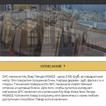
ОПИСАНИЕ
руб.
SPC ламинат My Step Ленда MSA153 - цена 3 190
за квадратный
метр. Это покрытие толщиной 5 мм, порода дерева - дуб, фаска с 4-х
сторон. Тиснение поверхность SPC ламината имеет тёмный
оттенок и матовый блеск. Для того, чтобы купить в интернет-
магазине SPC ламинат из коллекции My Step Аква 5мм Ленда
MSA153, положите товар в корзину или свяжитесь с нами любым
доступным способом. Товар есть в наличии.