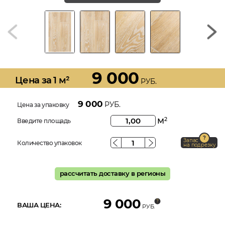
9 000
Цена за 1 м²
РУБ.
9 000
РУБ.
Цена за упаковку
м
2
Введите площадь
Запас
Количество упаковок
на подрезку
рассчитать доставку в регионы
9 000
ВАША ЦЕНА:
РУБ.