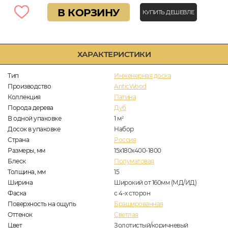
В КОРЗИНУ
КУПИТЬ ДЕШЕВЛЕ
ХАРАКТЕРИСТИКИ
Тип
Инженерная доска
Производство
AnticWood
Коллекция
Патина
Порода дерева
Дуб
В одной упаковке
1
м
2
Досок в упаковке
Набор
Страна
Россия
Размеры, мм
15x180x400-1800
Блеск
Полуматовая
Толщина, мм
15
Ширина
Широкий от 160мм (МД/ИД)
Фаска
с 4-х сторон
Поверхность на ощупь
Брашированная
Оттенок
Светлая
Цвет
Золотистый/коричневый