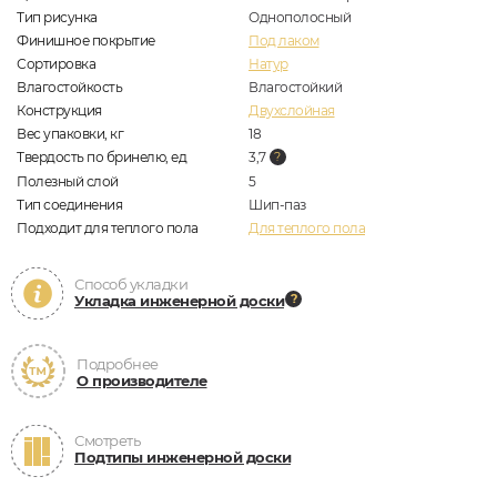
Тип рисунка
Однополосный
Финишное покрытие
Под лаком
Сортировка
Натур
Влагостойкость
Влагостойкий
Конструкция
Двухслойная
Вес упаковки, кг
18
Твердость по бринелю, ед
3,7
Полезный слой
5
Тип соединения
Шип-паз
Подходит для теплого пола
Для теплого пола
Способ укладки
Укладка инженерной доски
Подробнее
О производителе
Смотреть
Подтипы инженерной доски