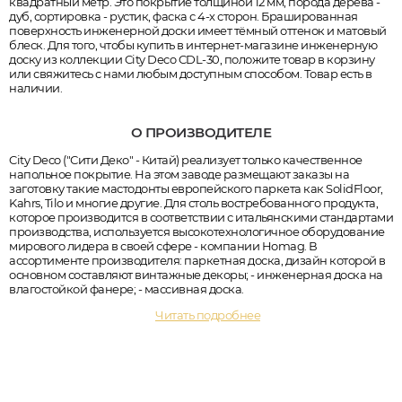
квадратный метр. Это покрытие толщиной 12 мм, порода дерева -
дуб, сортировка - рустик, фаска с 4-х сторон. Брашированная
поверхность инженерной доски имеет тёмный оттенок и матовый
блеск. Для того, чтобы купить в интернет-магазине инженерную
доску из коллекции City Deco CDL-30, положите товар в корзину
или свяжитесь с нами любым доступным способом. Товар есть в
наличии.
О ПРОИЗВОДИТЕЛЕ
City Deco ("Сити Деко" - Китай) реализует только качественное
напольное покрытие. На этом заводе размещают заказы на
заготовку такие мастодонты европейского паркета как SolidFloor,
Kahrs, Tilo и многие другие. Для столь востребованного продукта,
которое производится в соответствии с итальянскими стандартами
производства, используется высокотехнологичное оборудование
мирового лидера в своей сфере - компании Homag. В
ассортименте производителя: паркетная доска, дизайн которой в
основном составляют винтажные декоры; - инженерная доска на
влагостойкой фанере; - массивная доска.
Читать подробнее