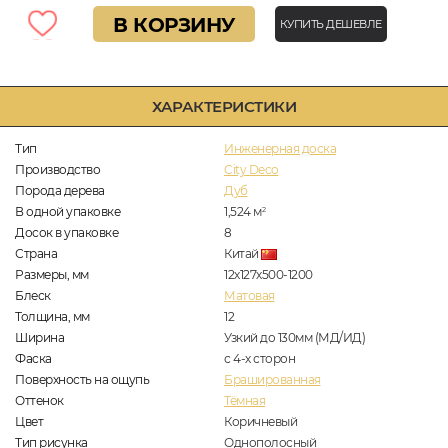
В КОРЗИНУ
КУПИТЬ ДЕШЕВЛЕ
ХАРАКТЕРИСТИКИ
Тип
Инженерная доска
Производство
City Deco
Порода дерева
Дуб
В одной упаковке
1,524
м
2
Досок в упаковке
8
Страна
Китай
Размеры, мм
12х127х500-1200
Блеск
Матовая
Толщина, мм
12
Ширина
Узкий до 130мм (МД/ИД)
Фаска
с 4-х сторон
Поверхность на ощупь
Брашированная
Оттенок
Тёмная
Цвет
Коричневый
Тип рисунка
Однополосный