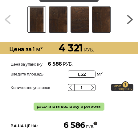
4 321
Цена за 1 м²
РУБ.
6 586
РУБ.
Цена за упаковку
м
2
Введите площадь
Запас
Количество упаковок
на подрезку
рассчитать доставку в регионы
6 586
ВАША ЦЕНА:
РУБ.