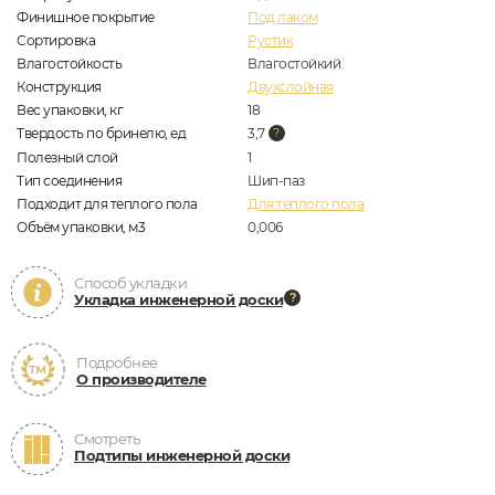
Финишное покрытие
Под лаком
Сортировка
Рустик
Влагостойкость
Влагостойкий
Конструкция
Двухслойная
Вес упаковки, кг
18
Твердость по бринелю, ед
3,7
Полезный слой
1
Тип соединения
Шип-паз
Подходит для теплого пола
Для теплого пола
Объём упаковки, м3
0,006
Способ укладки
Укладка инженерной доски
Подробнее
О производителе
Смотреть
Подтипы инженерной доски