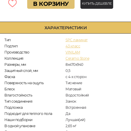
В КОРЗИНУ
КУПИТЬ ДЕШЕВЛЕ
ХАРАКТЕРИСТИКИ
Тип
SPC ламинат
Подтип
43 класс
Производство
VINILAM
Коллекция
Ceramo Stone
Размеры, мм
8х470х940
Защитный слой, мм
0,5
Фаска
с 4-х сторон
Поверхность на ощупь
Тиснение
Блеск
Матовый
Влагостойкость
Водостойкий
Тип соединения
Замок
Подложка
Встроенная
Подходит для теплого пола
Да
Наши подборки
Лучшая(ий)
В одной упаковке
2,65
м
2