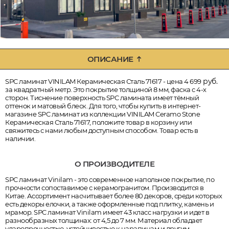
ОПИСАНИЕ
руб.
SPC ламинат VINILAM Керамическая Сталь 71617 - цена 4 699
за квадратный метр. Это покрытие толщиной 8 мм, фаска с 4-х
сторон. Тиснение поверхность SPC ламината имеет тёмный
оттенок и матовый блеск. Для того, чтобы купить в интернет-
магазине SPC ламинат из коллекции VINILAM Ceramo Stone
Керамическая Сталь 71617, положите товар в корзину или
свяжитесь с нами любым доступным способом. Товар есть в
наличии.
О ПРОИЗВОДИТЕЛЕ
SPC ламинат Vinilam - это современное напольное покрытие, по
прочности сопоставимое с керамогранитом. Производится в
Китае. Ассортимент насчитывает более 80 декоров, среди которых
есть декоры елочки, а также оформленные под плитку, камень и
мрамор. SPC ламинат Vinilam имеет 43 класс нагрузки и идет в
разнообразных толщинах: от 4,5 до 7 мм. Материал обладает
ударопрочностью, устойчивостью к царапинам и другим