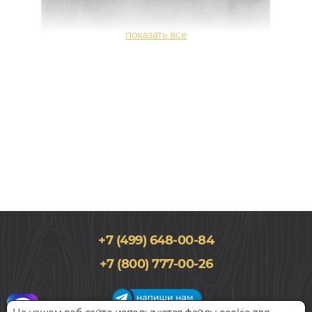
+7 (499) 648-00-84
470x940, 8мм
+7 (800) 777-00-26
0,5, Под плитку и камень, Микроцемент, Водостойкий
4 699
руб.
Цена за 1 м²