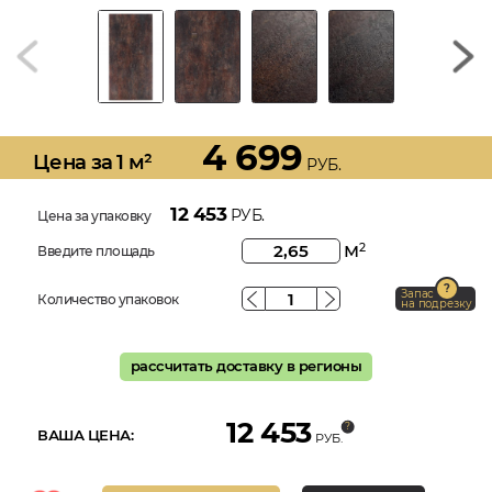
4 699
Цена за 1 м²
РУБ.
12 453
РУБ.
Цена за упаковку
м
2
Введите площадь
Запас
Количество упаковок
на подрезку
рассчитать доставку в регионы
12 453
ВАША ЦЕНА:
РУБ.