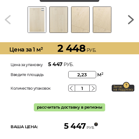
2 448
Цена за 1 м²
РУБ.
5 447
РУБ.
Цена за упаковку
м
2
Введите площадь
Запас
Количество упаковок
на подрезку
рассчитать доставку в регионы
5 447
ВАША ЦЕНА:
РУБ.