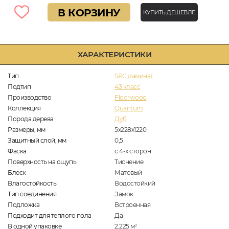
В КОРЗИНУ
КУПИТЬ ДЕШЕВЛЕ
ХАРАКТЕРИСТИКИ
Тип
SPC ламинат
Подтип
43 класс
Производство
Floorwood
Коллекция
Quantum
Порода дерева
Дуб
Размеры, мм
5х228х1220
Защитный слой, мм
0,5
Фаска
с 4-х сторон
Поверхность на ощупь
Тиснение
Блеск
Матовый
Влагостойкость
Водостойкий
Тип соединения
Замок
Подложка
Встроенная
Подходит для теплого пола
Да
В одной упаковке
2,225
м
2