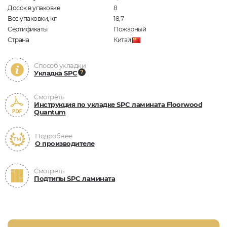
Досок в упаковке
8
Вес упаковки, кг
18,7
Сертификаты
Пожарный
Страна
Китай
Способ укладки
Укладка SPC
Смотреть
Инструкция по укладке SPC ламината Floorwood
Quantum
Подробнее
О производителе
Смотреть
Подтипы SPC ламината