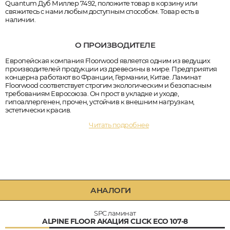
Quantum Дуб Миллер 7492, положите товар в корзину или
свяжитесь с нами любым доступным способом. Товар есть в
наличии.
О ПРОИЗВОДИТЕЛЕ
Европейская компания Floorwood является одним из ведущих
производителей продукции из древесины в мире. Предприятия
концерна работают во Франции, Германии, Китае. Ламинат
Floorwood соответствует строгим экологическим и безопасным
требованиям Евросоюза. Он прост в укладке и уходе,
гипоаллергенен, прочен, устойчив к внешним нагрузкам,
эстетически красив.
Читать подробнее
АНАЛОГИ
SPC ламинат
ALPINE FLOOR АКАЦИЯ CLICK ЕСО 107-8